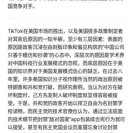
国竞争对手。
TikTok在美国市场的胜出，以及美国很多政策制定者
对其背后原因的一知半解，至少有三层因素：表面的
原因是政客沉浸在由刻板印象和偏见构筑的“中国公司
只善于模仿和抄袭”的心态中，深层次的原因是学术界
对中国科技行业发展模式的忽视，而底层原因在于美
国的知识界对于美国发展模式信心的缺乏。在过去八
年里，许多美国知识分子视作理所当然的政治原则被
特朗普和共和党打破，而研究表明，当认为对方在破
坏制度时，己方先发制人破坏制度就显得容易被接
受。于是，共和党的政客开始以捍卫自由为名封禁学
校读物，而民主党的技术官僚也认为，通过立法层面
的技术细节把封禁“敌对国家”app包装成合宪行为就可
以接受，甚至有民主党国会议员废寝忘食讨论封禁