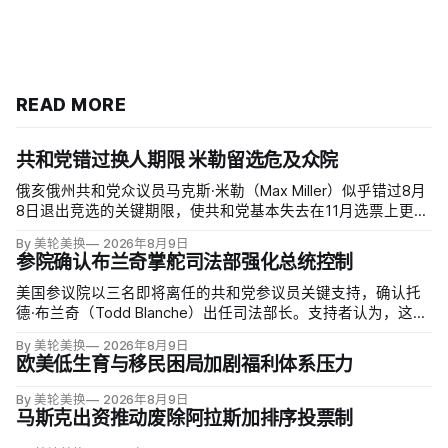
READ MORE
共和党错过换人期限 米勒留选危及众院
俄亥俄州共和党众议员马克斯·米勒（Max Miller）似乎错过8月
8日退出竞选的关键期限，使共和党基本失去在11月选票上更换
候选人的最后实际机会。米勒被前妻艾米莉·莫雷诺（Emily
By 美轮美换
2026年8月9日
Moreno）指控家暴并予以否认，众院道德委员会同时调查他是
参院确认布兰奇掌舵司法部强化总统控制
否涉及家庭暴力、虐待或非法用药。
美国参议院以三名即将离任的共和党参议员关键支持，确认托
德·布兰奇（Todd Blanche）出任司法部长。支持者认为，这位
特朗普前私人刑事辩护律师因获总统信任，反而最可能劝阻其
By 美轮美换
2026年8月9日
冲动；
欧美低生育与移民困局加剧福利体系压力
By 美轮美换
2026年8月9日
马斯克出资推动废除阿拉斯加排序投票制