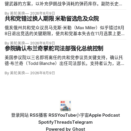
键武器的方案，以补充伊朗战争消耗的弹药库存。副防长史蒂
夫·范伯格（Steve Feinberg）在备忘录中称，多年研发周期不
By 美轮美换
2026年8月9日
可接受，必须立即扩大产能；
共和党错过换人期限 米勒留选危及众院
俄亥俄州共和党众议员马克斯·米勒（Max Miller）似乎错过8月
8日退出竞选的关键期限，使共和党基本失去在11月选票上更换
候选人的最后实际机会。米勒被前妻艾米莉·莫雷诺（Emily
By 美轮美换
2026年8月9日
Moreno）指控家暴并予以否认，众院道德委员会同时调查他是
参院确认布兰奇掌舵司法部强化总统控制
否涉及家庭暴力、虐待或非法用药。
美国参议院以三名即将离任的共和党参议员关键支持，确认托
德·布兰奇（Todd Blanche）出任司法部长。支持者认为，这位
特朗普前私人刑事辩护律师因获总统信任，反而最可能劝阻其
By 美轮美换
2026年8月9日
冲动；
登录
网站 RSS
播客 RSS
YouTube
小宇宙
Apple Podcast
Spotify
Threads
Telegram
Powered by
Ghost