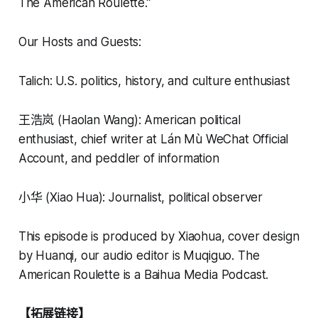
The American Roulette.”
Our Hosts and Guests:
Talich: U.S. politics, history, and culture enthusiast
王浩岚 (Haolan Wang): American political
enthusiast, chief writer at Lán Mù WeChat Official
Account, and peddler of information
小华 (Xiao Hua): Journalist, political observer
This episode is produced by Xiaohua, cover design
by Huanqi, our audio editor is Muqiguo. The
American Roulette is a Baihua Media Podcast.
【拓展链接】