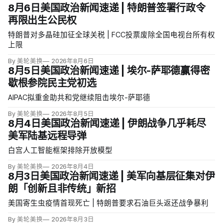
8月6日美国政治新闻速递 | 特朗普签署行政令
再限出生公民权
特朗普对多晶硅加征全球关税 | FCC投票废除全国电视台所有权
上限
By 美轮美换
2026年8月6日
8月5日美国政治新闻速递 | 埃尔-萨耶德赢得密
歇根参院民主党初选
AIPAC拟重金助共和党继续阻击埃尔-萨耶德
By 美轮美换
2026年8月5日
8月4日美国政治新闻速递 | 伊朗战争几乎耗尽
美军陆基远程导弹
白宫人工智能框架排除开放模型
By 美轮美换
2026年8月4日
8月3日美国政治新闻速递 | 美军向基层征集对伊
朗「创新且非传统」新招
美国寄生虫疫情首现死亡 | 特朗普要求石油巨头返还战争暴利
By 美轮美换
2026年8月3日