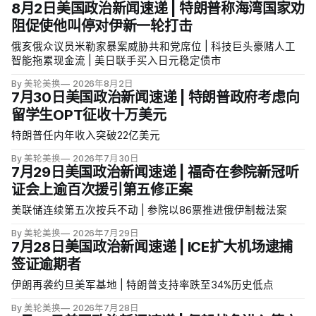
8月2日美国政治新闻速递 | 特朗普称海湾国家劝
阻促使他叫停对伊新一轮打击
俄亥俄众议员米勒家暴案威胁共和党席位 | 科技巨头豪赌人工
智能拖累现金流 | 美日联手买入日元稳定债市
By 美轮美换
2026年8月2日
7月30日美国政治新闻速递 | 特朗普政府考虑向
留学生OPT征收十万美元
特朗普任内年收入突破22亿美元
By 美轮美换
2026年7月30日
7月29日美国政治新闻速递 | 福奇在参院新冠听
证会上逾百次援引第五修正案
美联储连续第五次按兵不动 | 参院以86票推进俄伊制裁法案
By 美轮美换
2026年7月29日
7月28日美国政治新闻速递 | ICE扩大机场逮捕
签证逾期者
伊朗再袭约旦美军基地 | 特朗普支持率跌至34%历史低点
By 美轮美换
2026年7月28日