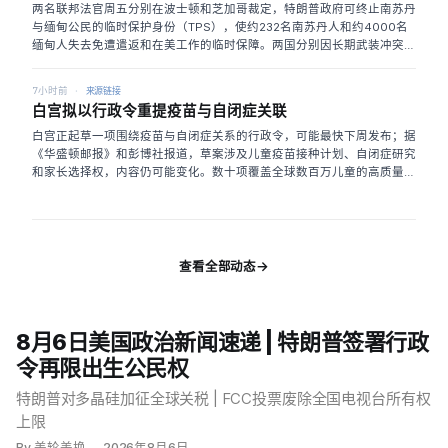
主党担心该规则让政府任意取消补助，但这项限制也可能流失共和党票。
两名联邦法官周五分别在波士顿和芝加哥裁定，特朗普政府可终止南苏丹
众议院8月31日复会后只剩数周协调；在过去一年发生两次创纪录停摆
与缅甸公民的临时保护身份（TPS），使约232名南苏丹人和约4000名
后，两党在中期选举前都倾向把冲突推迟。
📄 CBS News
缅甸人失去免遭遣返和在美工作的临时保障。两国分别因长期武装冲突及
2021年军事政变后动荡而获指定；国土安全部去年11月决定取消保护。
移民权益律师在最高法院6月允许政府终止海地、叙利亚等国TPS后改以
7小时前
来源链接
权限问题挑战，主张只有司法部长而非国土安全部可终止TPS。波士顿法
白宫拟以行政令重提疫苗与自闭症关联
官帕蒂·萨里斯与芝加哥法官马修·肯内利均驳回该论点，认为否定国土安
全部终止资格的权力，也会动摇其长期延长保护的权限。国土安全部总法
白宫正起草一项围绕疫苗与自闭症关系的行政令，可能最快下周发布；据
律顾问称，目前只有埃塞俄比亚和索马里的TPS终止令仍受法院阻挡。两
《华盛顿邮报》和彭博社报道，草案涉及儿童疫苗接种计划、自闭症研究
项裁决延续最高法院保守派多数收紧下级法院审查的方向，并进一步打开
和家长选择权，内容仍可能变化。数十项覆盖全球数百万儿童的高质量研
政府取消十余国TPS的通道。
📄 Reuters
究均未发现儿童疫苗导致自闭症，相关说法源自一项后来撤稿的欺诈性研
究，作者也被吊销执照。医学团体、科学家和自闭症倡议组织认为，继续
追查已被证伪的关联会制造恐慌、浪费寻找真实病因和治疗方法的资源，
多数美国选民也不接受这一说法。报道指推动力直接来自特朗普：他希望
以「治愈自闭症的总统」留名，并认为削减疫苗可实现目标。卫生部长小
查看全部动态
罗伯特·肯尼迪（Robert F. Kennedy Jr.）长期宣传反疫苗观点，但因政
治风险近来减少公开谈论；特朗普仍多次催促其加快行动。白宫发言人库
什·德赛（Kush Desai）称政府将以「黄金标准科学」制定最佳儿童疫苗
计划。
📄 Ars Technica
8月6日美国政治新闻速递 | 特朗普签署行政
令再限出生公民权
特朗普对多晶硅加征全球关税 | FCC投票废除全国电视台所有权
上限
By 美轮美换
2026年8月6日