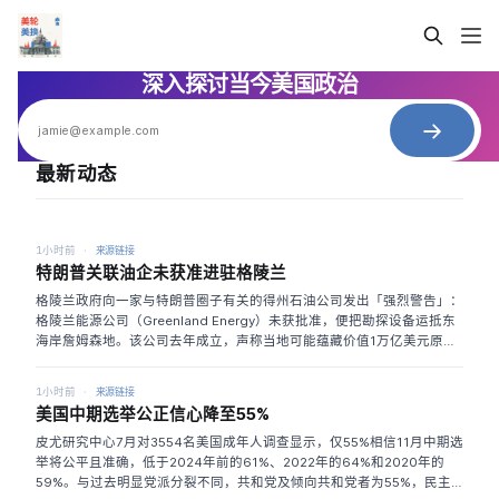
深入探讨当今美国政治
最新动态
1小时前
来源链接
特朗普关联油企未获准进驻格陵兰
格陵兰政府向一家与特朗普圈子有关的得州石油公司发出「强烈警告」：
格陵兰能源公司（Greenland Energy）未获批准，便把勘探设备运抵东
海岸詹姆森地。该公司去年成立，声称当地可能蕴藏价值1万亿美元原
油，拟投资6000万美元钻两口井；其文件显示将出资换取英国八十英里
公司（80 Mile）项目的多数权益，但仍须地方政府许可。格陵兰2021年
1小时前
来源链接
已因环境原因停止发放新石油许可证，拟钻井地点还可能位于《拉姆萨尔
美国中期选举公正信心降至55%
湿地公约》保护区。公司曾在社区会议上错误宣称获准卸货，随后承认沟
通造成混乱；一艘载有300个集装箱设备的船仍计划9月12日从加拿大启
皮尤研究中心7月对3554名美国成年人调查显示，仅55%相信11月中期选
航，10月开钻。公司聘请特朗普宗教自由委员会成员菲尔·麦格劳（Phil
举将公平且准确，低于2024年前的61%、2022年的64%和2020年的
McGraw）制作纪录片，并任命参与「金穹」导弹防御计划的海军老兵为
59%。与过去明显党派分裂不同，共和党及倾向共和党者为55%，民主