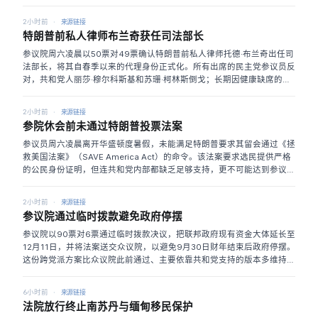
董事。随着特朗普再次威胁取得格陵兰，地方领导人既要维护资源主权与
党及倾向民主党者为58%；共和党信心较拜登任内回升，民主党则从
环保承诺，也担心拒绝项目会被其当作推进吞并议程的借口。
📄 The
2024年的77%和2022年的81%大幅下降。对投票可及性的判断仍高度分
2小时前
来源链接
Guardian
裂：总体66%相信所有想投票的公民都能投票，共和党为83%，民主党
特朗普前私人律师布兰奇获任司法部长
仅53%。另一项4月调查显示，90%认为不应阻止合格选民投票，85%认
为不应允许不合格者投票；但77%共和党人认为制度能保障合格选民，民
参议院周六凌晨以50票对49票确认特朗普前私人律师托德·布兰奇出任司
主党仅61%，而在阻止不合格者投票上民主党有79%认可、共和党仅
法部长，将其自春季以来的代理身份正式化。所有出席的民主党参议员反
37%。结果表明，两党对总体选举公正性的信心暂时趋同，却是由执政党
对，共和党人丽莎·穆尔科斯基和苏珊·柯林斯倒戈；长期因健康缺席的米
轮换后的相反变化造成，对压制合格选民和非法投票的担忧仍完全不同。
奇·麦康奈尔未投票。比尔·卡西迪最终支持，使提名得以过关。布兰奇的
📄 Pewresearch
提名曾因司法部拟设17.76亿美元「反武器化基金」受阻，该基金计划补
2小时前
来源链接
偿自称遭政治打压者；约翰·科宁和汤姆·蒂利斯在布兰奇确认基金终止后
参院休会前未通过特朗普投票法案
才支持推进。蒂利斯还要求他会见爱泼斯坦受害者，但多名幸存者称会面
令人沮丧且毫无成果。布兰奇正式接替被迫下台的帕姆·邦迪；其代理任
参议员周六凌晨离开华盛顿度暑假，未能满足特朗普要求其留会通过《拯
内司法部已与白宫维持异常紧密的协同，并重新寻求起诉符合特朗普意愿
救美国法案》（SAVE America Act）的命令。该法案要求选民提供严格
的对象。此次确认不太改变司法部的即时运作，却让特朗普亲信以完整任
的公民身份证明，但连共和党内部都缺乏足够支持，更不可能达到参议院
期掌权，标志司法部「进攻性新阶段」获得制度确认，也凸显共和党异议
推进多数法案所需的60票。经过数周施压和议程停摆，共和党参议员罗
在关键让步后被逐一化解。
📄 Axios
恩·约翰逊、迈克·李与里克·斯科特当晚致电特朗普，提出9月复会后把法
2小时前
来源链接
案部分内容塞进一项更大的共和党预算包，后者将为伊朗战争和五角大楼
参议院通过临时拨款避免政府停摆
补充资金。特朗普接受了替代路径，参院随即结束会期。事件显示特朗普
虽可设定甚至扰乱国会议程，却仍未完全掌控参议院的程序和票数；共和
参议院以90票对6票通过临时拨款决议，把联邦政府现有资金大体延长至
党把投票资格限制与战争拨款捆绑，也可能令秋季预算谈判更具争议。证
12月11日，并将法案送交众议院，以避免9月30日财年结束后政府停摆。
明公民身份的要求可能影响无法方便取得文件的合格选民，相关版本仍将
这份跨党派方案比众议院此前通过、主要依靠共和党支持的版本多维持一
面对民主党阻挠和共和党内部不一。
📄 AP News
周；参议院多数法案需60票推进，共和党领导层因此与民主党拨款负责
人谈判。民主党称法案堵住了政府把资金转给边境巡逻队的漏洞，共和党
6小时前
来源链接
拨款委员会主席苏珊·柯林斯则强调方案没有「毒丸」条款。众议院仍是
法院放行终止南苏丹与缅甸移民保护
最大变数：参议院文本暂时阻止政治任命官员实施一项联邦拨款规则，民