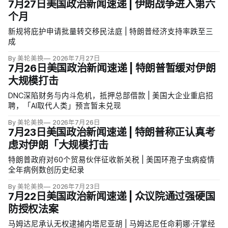
7月27日美国政治新闻速递 | 伊朗战争进入第六
个月
新规将庇护申请批量转交移民法庭 | 特朗普经济支持率跌至三
成
By 美轮美换
2026年7月27日
7月26日美国政治新闻速递 | 特朗普暂缓对伊朗
大规模打击
DNC深陷财务与内斗危机，抵押总部借款 | 美国大企业重启招
聘，「AI取代人类」预言暂未兑现
By 美轮美换
2026年7月26日
7月23日美国政治新闻速递 | 特朗普称正认真考
虑对伊朗「大规模打击
特朗普政府对60个贸易伙伴征收新关税 | 美国环孢子虫病疫情
全年病例数创历史纪录
By 美轮美换
2026年7月23日
7月22日美国政治新闻速递 | 众议院通过强硬国
防授权法案
马姆达尼承认无权逮捕内塔尼亚胡 | 马姆达尼任命莉娜·汗掌经