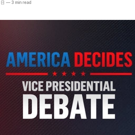
1日
—
3 min read