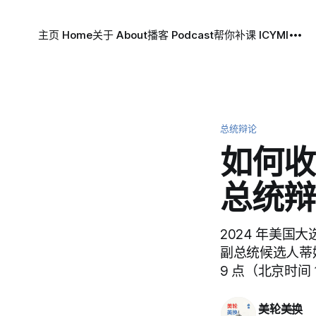
主页 Home
关于 About
播客 Podcast
帮你补课 ICYMI
总统辩论
如何收
总统辩
2024 年美国
副总统候选人蒂姆·
9 点（北京时间 
美轮美换