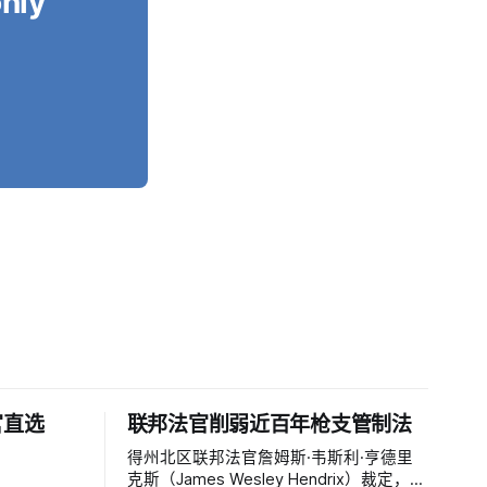
only
官直选
联邦法官削弱近百年枪支管制法
得州北区联邦法官詹姆斯·韦斯利·亨德里
克斯（James Wesley Hendrix）裁定，