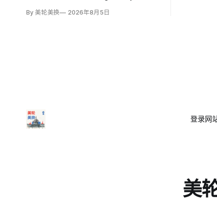
起草机密核战略，拟在美国与中国或俄罗
By 美轮美换
2026年8月5日
斯发生地区战争时扩大短程战术核武器的
作用，改写危机中提交总统选择的核报复
方案。
登录
网站
美轮美