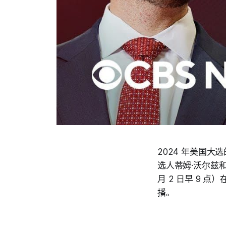
2024 年美国大
选人蒂姆·沃尔兹和 
月 2 日早 9 
播。