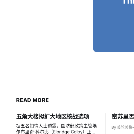
Thi
READ MORE
五角大楼拟扩大地区核战选项
密苏里
据五名知情人士透露，国防部政策主管埃
By 美轮美换
尔布里奇·科尔比（Elbridge Colby）正在