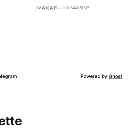
《全国枪支法》对短管步枪、短管霰弹枪
By 美轮美换
2026年8月5日
和消音器的登记及许可要求违宪。1934年
法律最初以200美元税收为依据，要求买
家提交指纹并取得烟酒枪炮及爆炸物管理
局批准；
elegram
Powered by
Ghost
ette