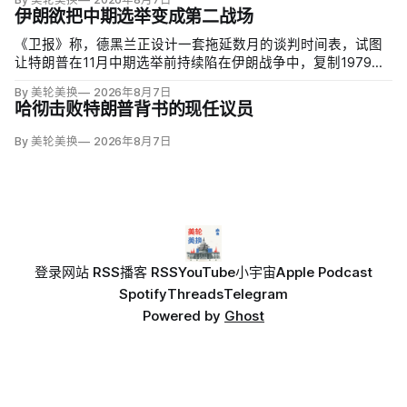
伊朗欲把中期选举变成第二战场
《卫报》称，德黑兰正设计一套拖延数月的谈判时间表，试图
让特朗普在11月中期选举前持续陷在伊朗战争中，复制1979至
1981年人质危机对卡特总统的政治打击。伊朗副外长卡泽姆·加
By 美轮美换
2026年8月7日
里巴巴迪（Kazem Gharibabadi）说，霍尔木兹航道协议之
哈彻击败特朗普背书的现任议员
后，核谈判还需两至四个月；
By 美轮美换
2026年8月7日
登录
网站 RSS
播客 RSS
YouTube
小宇宙
Apple Podcast
Spotify
Threads
Telegram
Powered by
Ghost