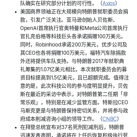
队确实在研究部分计划的可行性。（
Axios
）
美国商界领袖正在大规模向特朗普就职委员会捐
款，引发广泛关注。亚马逊创始人贝佐斯、
OpenAI首席执行官奥特曼和Meta公司首席执行
官扎克伯格等科技巨头各承诺捐赠100万美元。
同时，Robinhood承诺200万美元，优步公司及
其CEO也各将捐赠100万美元，福特汽车除捐款
外还将提供车队支持。与特朗普2017年就职典
礼筹集的1.07亿美元相比，本次就职委员会的募
资目标提高到1.5亿美元，且已超额完成。值得注
意的是，此次科技公司的参与度明显提升。贝佐
斯在最近的采访中表示，对特朗普第二任期「非
常乐观」，特别是在减少监管方面。特斯拉CEO
马斯克更是与特朗普保持密切关系，并将参与政
府成本削减咨询小组的领导工作。（
CNBC
）
在拜登总统宣布对37名死刑犯减刑后，特朗普
迅速发表声明，承诺将在上任后恢复积极执行死