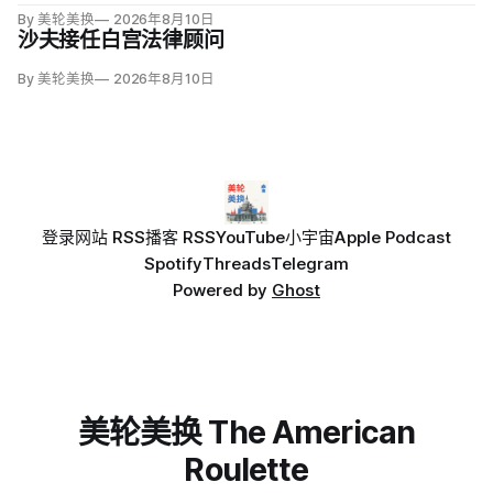
场地3.23亿美元，增幅近5000%。同期黄石、优胜美地、大峡
By 美轮美换
2026年8月10日
谷等数十座公园资金下降，白宫与国家广场的额度甚至超过九
沙夫接任白宫法律顾问
处知名公园总和。
By 美轮美换
2026年8月10日
登录
网站 RSS
播客 RSS
YouTube
小宇宙
Apple Podcast
Spotify
Threads
Telegram
Powered by
Ghost
美轮美换 The American
Roulette