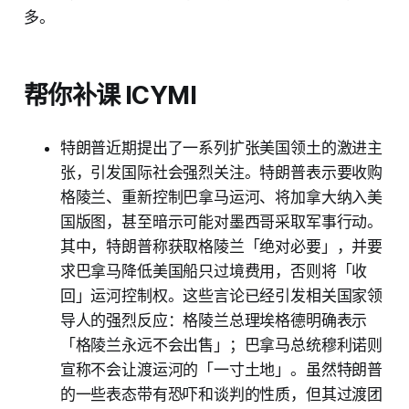
多。
帮你补课 ICYMI
特朗普近期提出了一系列扩张美国领土的激进主
张，引发国际社会强烈关注。特朗普表示要收购
格陵兰、重新控制巴拿马运河、将加拿大纳入美
国版图，甚至暗示可能对墨西哥采取军事行动。
其中，特朗普称获取格陵兰「绝对必要」，并要
求巴拿马降低美国船只过境费用，否则将「收
回」运河控制权。这些言论已经引发相关国家领
导人的强烈反应：格陵兰总理埃格德明确表示
「格陵兰永远不会出售」；巴拿马总统穆利诺则
宣称不会让渡运河的「一寸土地」。虽然特朗普
的一些表态带有恐吓和谈判的性质，但其过渡团