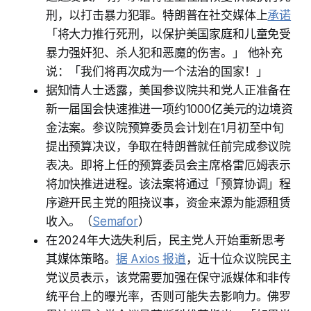
刑，以打击暴力犯罪。特朗普在社交媒体上
承诺
「将大力推行死刑，以保护美国家庭和儿童免受
暴力强奸犯、杀人犯和恶魔的伤害。」 他补充
说：「我们将再次成为一个法治的国家！」
据知情人士透露，美国参议院共和党人正准备在
新一届国会快速推进一项约1000亿美元的边境资
金法案。参议院预算委员会计划在1月初至中旬
提出预算决议，争取在特朗普就任前完成参议院
表决。即将上任的预算委员会主席格雷厄姆表示
将加快推进进程。该法案将通过「预算协调」程
序避开民主党的阻挠议事，资金来源为能源租赁
收入。（
Semafor
）
在2024年大选失利后，民主党人开始重新思考
其媒体策略。
据 Axios 报道
，近十位众议院民主
党议员表示，该党需要加强在保守派媒体和非传
统平台上的曝光率，否则可能失去影响力。佛罗