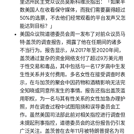
里达州民主党众议员莫斯科维茨指出：「如果半
数美国人在收看保守媒体，而我们需要赢得超过
50%的选票，不去他们经常观看的平台发声又怎
能达到目标？」
美国众议院道德委员会周一发布了对前众议员马
特·盖茨的调查报告，揭露了他在任期间的诸多
不当行为。报告显示，从2017年至2020年间，
盖茨通过复杂的资金网络支付了超过9万美元用
于性交易和毒品，其中包括与一名17岁高中生发
生性关系并支付费用。多名女性在接受调查时表
示，在与加茨的聚会中因药物和酒精影响无法完
全知晓或同意所发生的事情。报告还指出盖茨滥
用职权，为一名与其有性关系的女性加急办理护
照，并在调查过程中试图阻挠和误导委员会工
作。虽然美国司法部此前对相关指控进行调查但
未提起刑事指控，道德委员会的这份报告仍引发
广泛关注。盖茨曾在去年11月被特朗普提名为司