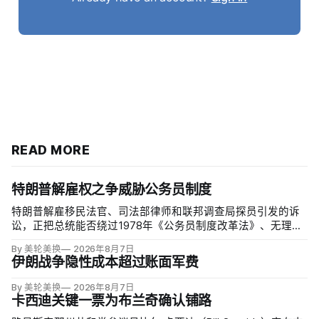
READ MORE
特朗普解雇权之争威胁公务员制度
特朗普解雇移民法官、司法部律师和联邦调查局探员引发的诉
讼，正把总统能否绕过1978年《公务员制度改革法》、无理由
开除联邦雇员的问题推向最高法院。联邦巡回上诉法院今年秋
By 美轮美换
2026年8月7日
天将全院审理两名前移民法官梅根·杰克勒（Megan Jackler）
伊朗战争隐性成本超过账面军费
和布兰登·贾罗赫（Brandon Jaroc…
By 美轮美换
2026年8月7日
卡西迪关键一票为布兰奇确认铺路