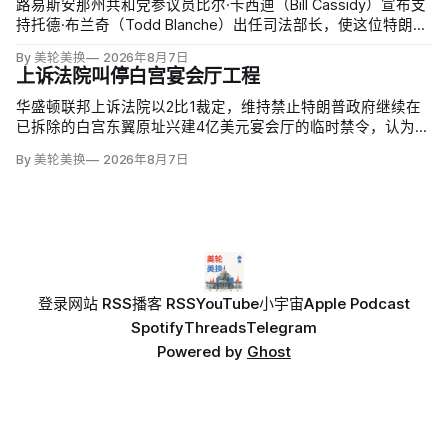
路易斯安那州共和党参议员比尔·卡西迪（Bill Cassidy）宣布支
持托德·布兰奇（Todd Blanche）出任司法部长，使这位特朗普
前私人辩护律师基本跨过参议院确认门槛。
By 美轮美换
2026年8月7日
上诉法院叫停白宫宴会厅工程
华盛顿联邦上诉法院以2比1裁定，维持禁止特朗普政府继续在
已拆除的白宫东翼原址兴建4亿美元宴会厅的临时禁令，认为该
案足以检验总统是否能绕过国会授权推进大型工程。国家历史
By 美轮美换
2026年8月7日
保护信托去年起诉称，政府未获国会许可便拆除东翼并开建约9
万平方英尺项目。
登录
网站 RSS
播客 RSS
YouTube
小宇宙
Apple Podcast
Spotify
Threads
Telegram
Powered by
Ghost