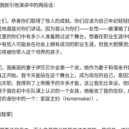
我就引他演讲中的两段话：
士们，恭喜你们取得了惊人的成就。你们应该为自己年纪轻轻
短地直接对你们讲话，因为我认为你们——女性——被灌输了
这里的你们中有多少人准备跨过这个舞台，想着在职业生涯中
中有些人可能会在社会上拥有成功的职业生涯，但我大胆猜测
和将被你带入这个世界的孩子。
们，我美丽的妻子伊莎贝尔会第一个说，她作为妻子和母亲开
真正开始。我今天能站在这个舞台上，成为现在的自己，是因
的天职。我得到了上帝赐予的许多才能，这让我无比幸运，但
源于我在初中乐队课上认识的一个女孩，她皈依了我的信仰，
的身份中的一个：家庭主妇（homemaker）。
的鼓掌]