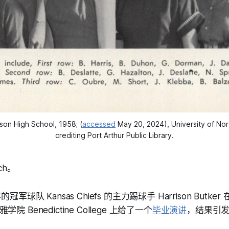
on High School, 1958; (
accessed
 May 20, 2024), University of Nort
crediting Port Arthur Public Library.
ch。
冠军球队 Kansas Chiefs 的主力踢球手 Harrison Butk
 Benedictine College 上给了一个
毕业演讲
，结果引