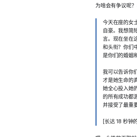
为啥会有争议呢？
今天在座的女
自豪。我想简
言。现在坐在
和头衔？你们
是你们的婚姻
我可以告诉你
才是她生命的
她全心投入她
的所有成功都
并接受了最重要
[长达 18 秒钟