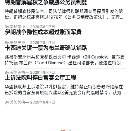
特朗普解雇权之争威胁公务员制度
特朗普解雇移民法官、司法部律师和联邦调查局探员引发的诉
讼，正把总统能否绕过1978年《公务员制度改革法》、无理由
开除联邦雇员的问题推向最高法院。联邦巡回上诉法院今年秋
By 美轮美换
2026年8月7日
天将全院审理两名前移民法官梅根·杰克勒（Megan Jackler）
伊朗战争隐性成本超过账面军费
和布兰登·贾罗赫（Brandon Jaroc…
By 美轮美换
2026年8月7日
卡西迪关键一票为布兰奇确认铺路
路易斯安那州共和党参议员比尔·卡西迪（Bill Cassidy）宣布支
持托德·布兰奇（Todd Blanche）出任司法部长，使这位特朗普
前私人辩护律师基本跨过参议院确认门槛。
By 美轮美换
2026年8月7日
上诉法院叫停白宫宴会厅工程
华盛顿联邦上诉法院以2比1裁定，维持禁止特朗普政府继续在
已拆除的白宫东翼原址兴建4亿美元宴会厅的临时禁令，认为该
案足以检验总统是否能绕过国会授权推进大型工程。国家历史
By 美轮美换
2026年8月7日
保护信托去年起诉称，政府未获国会许可便拆除东翼并开建约9
万平方英尺项目。