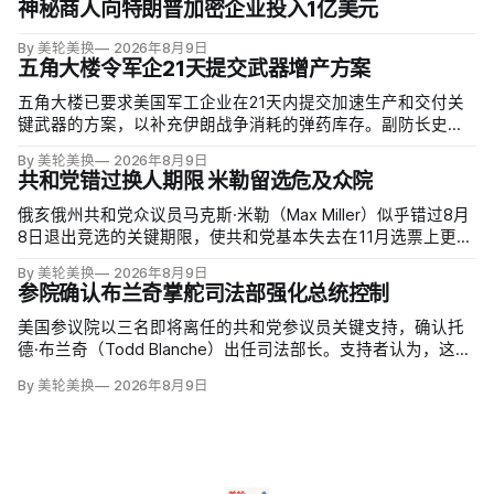
神秘商人向特朗普加密企业投入1亿美元
By 美轮美换
2026年8月9日
五角大楼令军企21天提交武器增产方案
五角大楼已要求美国军工企业在21天内提交加速生产和交付关
键武器的方案，以补充伊朗战争消耗的弹药库存。副防长史蒂
夫·范伯格（Steve Feinberg）在备忘录中称，多年研发周期不
By 美轮美换
2026年8月9日
可接受，必须立即扩大产能；
共和党错过换人期限 米勒留选危及众院
俄亥俄州共和党众议员马克斯·米勒（Max Miller）似乎错过8月
8日退出竞选的关键期限，使共和党基本失去在11月选票上更换
候选人的最后实际机会。米勒被前妻艾米莉·莫雷诺（Emily
By 美轮美换
2026年8月9日
Moreno）指控家暴并予以否认，众院道德委员会同时调查他是
参院确认布兰奇掌舵司法部强化总统控制
否涉及家庭暴力、虐待或非法用药。
美国参议院以三名即将离任的共和党参议员关键支持，确认托
德·布兰奇（Todd Blanche）出任司法部长。支持者认为，这位
特朗普前私人刑事辩护律师因获总统信任，反而最可能劝阻其
By 美轮美换
2026年8月9日
冲动；