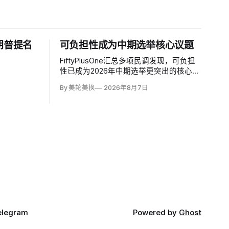
朗普提名
可负担性成为中期选举核心议题
FiftyPlusOne汇总多项民调发现，可负担
性已成为2026年中期选举更突出的核心议
题。舆观（YouGov）与《经济学人》
By 美轮美换
2026年8月7日
（The Economist）调查中，把通胀和物
价列为全国最重要问题的美国人，从2024
年10月的24%升至今年5月的30%，本周进
一步升至36%。
elegram
Powered by
Ghost