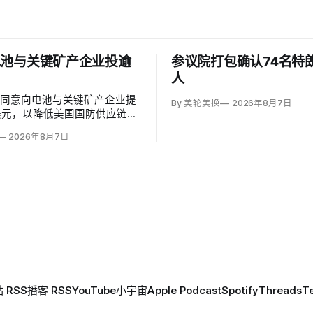
电池与关键矿产企业投逾
参议院打包确认74名特
人
府同意向电池与关键矿产企业提
By 美轮美换
2026年8月7日
美元，以降低美国国防供应链对
赖。国防部计划向硅负极电池公
2026年8月7日
notechnologies提供14亿美元贷
在澳大利亚开采钪的日出能源金
ise Energy Metals）提供4
，美…
 RSS
播客 RSS
YouTube
小宇宙
Apple Podcast
Spotify
Threads
T