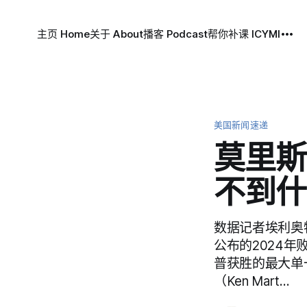
主页 Home
关于 About
播客 Podcast
帮你补课 ICYMI
美国新闻速递
莫里斯
不到什
数据记者埃利奥特·
公布的2024
普获胜的最大单
（Ken Mart…