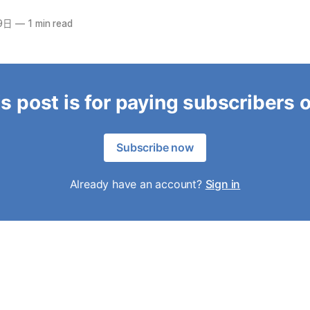
9日
—
1 min read
s post is for paying subscribers 
Subscribe now
Already have an account?
Sign in