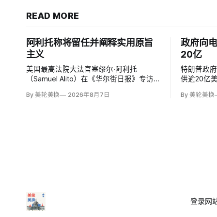
READ MORE
阿利托称将留任并阐释实用原旨
政府向
主义
20亿
美国最高法院大法官塞缪尔·阿利托
特朗普政
（Samuel Alito）在《华尔街日报》专访
供逾20亿
中明确表示自己「显然会再任一届」，否
中国的依
By 美轮美换
2026年8月7日
By 美轮美换
定保守派要求他趁共和党掌控参议院时退
司Sila Na
休、让特朗普提名年轻继任者的呼声。76
款，并向
岁的阿利托称这类催退提醒他生命有限，
属公司（Sunr
却也暗含法官可以互换的误解。
亿美元贷款
登录
网站