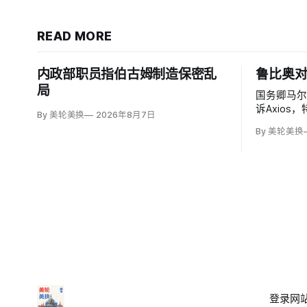
READ MORE
内政部职员指伯古姆制造保密乱
鲁比奥
局
国务卿马尔科
诉Axio
By 美轮美换
2026年8月7日
为目标对
By 美轮美换
来已采取约
少38名个
生输出项
登录
网站