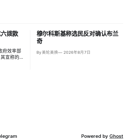
成六拨款
穆尔科斯基称选民反对确认布兰
奇
政府效率部
By 美轮美换
2026年8月7日
，其宣称的
核实；涉及
同并未采取终
之二无法验
份拟终止租
。
elegram
Powered by
Ghost