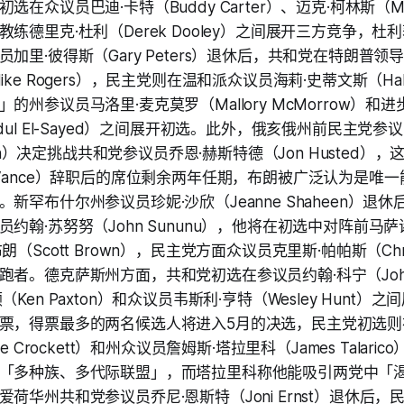
在众议员巴迪·卡特（Buddy Carter）、迈克·柯林斯（Mike
练德里克·杜利（Derek Dooley）之间展开三方竞争，
加里·彼得斯（Gary Peters）退休后，共和党在特朗普
ke Rogers），民主党则在温和派众议员海莉·史蒂文斯（Haley
的州参议员马洛里·麦克莫罗（Mallory McMorrow）和
dul El-Sayed）之间展开初选。此外，俄亥俄州前民主党参
rown）决定挑战共和党参议员乔恩·赫斯特德（Jon Husted
 Vance）辞职后的席位剩余两年任期，布朗被广泛认为是唯
新罕布什尔州参议员珍妮·沙欣（Jeanne Shaheen）退
约翰·苏努努（John Sununu），他将在初选中对阵前马
（Scott Brown），民主党方面众议员克里斯·帕帕斯（Chris
者。德克萨斯州方面，共和党初选在参议员约翰·科宁（John 
Ken Paxton）和众议员韦斯利·亨特（Wesley Hunt）
票，得票最多的两名候选人将进入5月的决选，民主党初选则
e Crockett）和州众议员詹姆斯·塔拉里科（James Talar
「多种族、多代际联盟」，而塔拉里科称他能吸引两党中「
荷华州共和党参议员乔尼·恩斯特（Joni Ernst）退休后