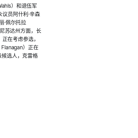
Wahls）和退伍军
众议员阿什利·辛森
丽·佩尔托拉
）。明尼苏达州方面，长
ya）正在考虑参选，
lanagan）正在
步派候选人，克雷格