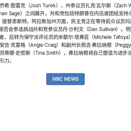
·图雷克（Josh Turek）、州参议员扎克·瓦尔斯（Zach 
than Sage）之间展开，共和党包括特朗普在内迅速团结支持
inson）接替恩斯特。阿拉斯加州方面，民主党正在等待前众议员玛
ola）是否会参选挑战共和党参议员丹·沙利文（Dan Sullivan
者、后转为保守派评论员的米歇尔·塔弗亚（Michele Tafo
·克雷格（Angie Craig）和副州长佩吉·弗拉纳根（Peggy F
蒂娜·史密斯（Tina Smith），弗拉纳根将自己塑造为进
引力。
NBC NEWS