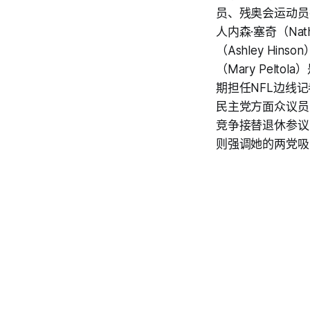
员、残奥会运动员乔希
人内森·塞奇（Na
（Ashley H
（Mary Pelt
期担任NFL边线记
民主党方面众议员安吉
竞争接替退休参议员
则强调她的两党吸