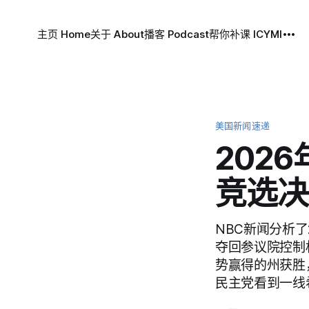
主页 Home
关于 About
播客 Podcast
帮你补课 ICYMI
美国新闻速递
202
竞选决
NBC新闻分析
夺回参议院控制
势赢得的州获胜
民主党看到一线