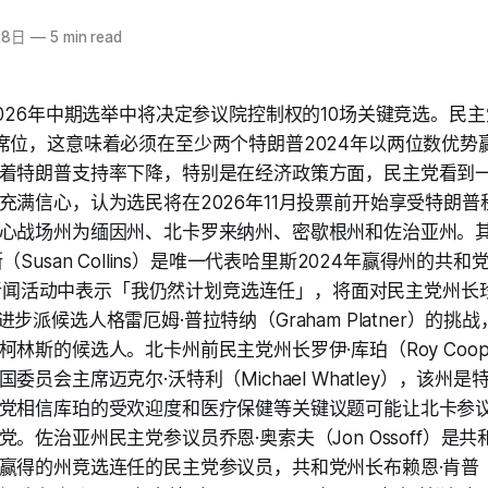
28日
—
5 min read
2026年中期选举中将决定参议院控制权的10场关键竞选。民
席位，这意味着必须在至少两个特朗普2024年以两位数优势
着特朗普支持率下降，特别是在经济政策方面，民主党看到
充满信心，认为选民将在2026年11月投票前开始享受特朗
心战场州为缅因州、北卡罗来纳州、密歇根州和佐治亚州。
（Susan Collins）是唯一代表哈里斯2024年赢得州的共
owl新闻活动中表示「我仍然计划竞选连任」，将面对民主党州长
ls）或进步派候选人格雷厄姆·普拉特纳（Graham Platner）
林斯的候选人。北卡州前民主党州长罗伊·库珀（Roy Coo
委员会主席迈克尔·沃特利（Michael Whatley），该州
党相信库珀的受欢迎度和医疗保健等关键议题可能让北卡参议院
。佐治亚州民主党参议员乔恩·奥索夫（Jon Ossoff）是
得的州竞选连任的民主党参议员，共和党州长布赖恩·肯普（Bri