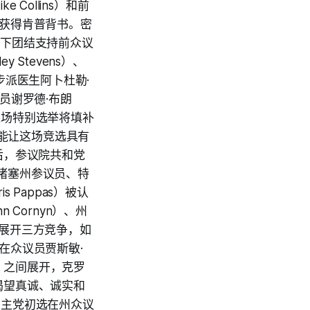
 Collins）和前
杜利获得肯普背书。密
领导下团结支持前众议
 Stevens）、
进步派医生阿卜杜勒·
议员谢罗德·布朗
），这场特别选举将填补
一能让这场竞选具有
休后，参议院共和党
萨诸塞州参议员、特
 Pappas）被认
Cornyn）、州
之间展开三方竞争，如
在众议员贾斯敏·
ico）之间展开，克罗
渴望真诚、诚实和
，民主党初选在州众议