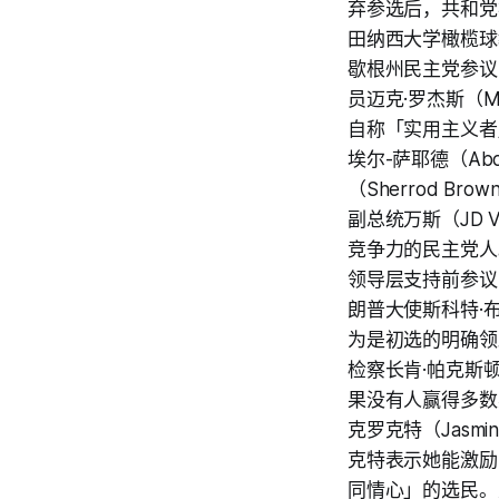
弃参选后，共和党初选
田纳西大学橄榄球教
歇根州民主党参议员
员迈克·罗杰斯（Mi
自称「实用主义者」
埃尔-萨耶德（Ab
（Sherrod B
副总统万斯（JD
竞争力的民主党人。
领导层支持前参议员
朗普大使斯科特·布朗
为是初选的明确领跑
检察长肯·帕克斯顿（
果没有人赢得多数
克罗克特（Jasmin
克特表示她能激励
同情心」的选民。爱