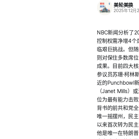
美轮美换
2025年12月
NBC新闻分析了
控制权需净增4个
临艰巨挑战。但随
则对保住多数席位
成果。目前四大核
参议员苏珊·柯林斯
近的Punchb
（Janet Mil
位为最有能力击败柯
背书的前共和党全国
唯一摇摆州，民主
以来首次转为民主党
他是唯一在特朗普赢