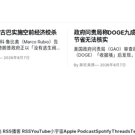
对古巴实施空前经济绞杀
政府问责局称DOGE九
节省无法核实
·鲁比奥（Marco Rubio）告
s，特朗普政府正以「没有逃生阀」
美国政府问责局（GAO）审查
古巴发动空前经济施压，去年以
（DOGE）「收据墙」后发现
2026年8月7日
24项行动，制裁40个实体、至
拨款节省中96%缺乏足够资料
By 美轮美换
2026年8月7日
人，并逼迫其他国家切断古巴医
274亿美元节省的2503份合
目。
止行动，所谓合同节省约三分
证或不符合其公开方法，264
约中108份早已进入终止流程
 RSS
播客 RSS
YouTube
小宇宙
Apple Podcast
Spotify
Threads
T