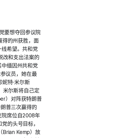
主党要想夺回参议院
赢得的州获胜，面
一线希望。共和党
普税改和支出法案的
其中缅因州共和党
和党参议员，她在最
珍妮特·米尔斯
的挑战，米尔斯将自己定
per）对阵获特朗普
是特朗普三次赢得的
席位自2008年
共和党的头号目标，
an Kemp）放