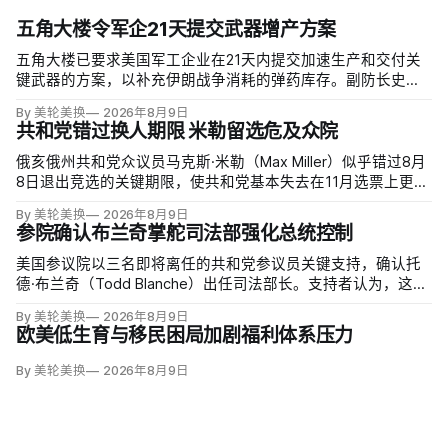
五角大楼令军企21天提交武器增产方案
五角大楼已要求美国军工企业在21天内提交加速生产和交付关
键武器的方案，以补充伊朗战争消耗的弹药库存。副防长史蒂
夫·范伯格（Steve Feinberg）在备忘录中称，多年研发周期不
By 美轮美换
2026年8月9日
可接受，必须立即扩大产能；
共和党错过换人期限 米勒留选危及众院
俄亥俄州共和党众议员马克斯·米勒（Max Miller）似乎错过8月
8日退出竞选的关键期限，使共和党基本失去在11月选票上更换
候选人的最后实际机会。米勒被前妻艾米莉·莫雷诺（Emily
By 美轮美换
2026年8月9日
Moreno）指控家暴并予以否认，众院道德委员会同时调查他是
参院确认布兰奇掌舵司法部强化总统控制
否涉及家庭暴力、虐待或非法用药。
美国参议院以三名即将离任的共和党参议员关键支持，确认托
德·布兰奇（Todd Blanche）出任司法部长。支持者认为，这位
特朗普前私人刑事辩护律师因获总统信任，反而最可能劝阻其
By 美轮美换
2026年8月9日
冲动；
欧美低生育与移民困局加剧福利体系压力
By 美轮美换
2026年8月9日