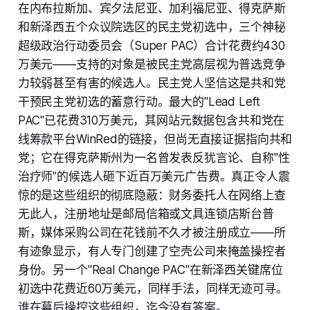
在内布拉斯加、宾夕法尼亚、加利福尼亚、得克萨斯
和新泽西五个众议院选区的民主党初选中，三个神秘
超级政治行动委员会（Super PAC）合计花费约430
万美元——支持的对象是被民主党高层视为普选竞争
力较弱甚至有害的候选人。民主党人坚信这是共和党
干预民主党初选的蓄意行动。最大的"Lead Left
PAC"已花费310万美元，其网站元数据包含共和党在
线筹款平台WinRed的链接，但尚无直接证据指向共和
党；它在得克萨斯州为一名曾发表反犹言论、自称"性
治疗师"的候选人砸下近百万美元广告费。真正令人震
惊的是这些组织的彻底隐蔽：财务委托人在网络上查
无此人，注册地址是邮局信箱或文具连锁店斯台普
斯，媒体采购公司在花钱前不久才被注册成立——所
有迹象显示，有人专门创建了空壳公司来掩盖操控者
身份。另一个"Real Change PAC"在新泽西关键席位
初选中花费近60万美元，同样手法，同样无迹可寻。
谁在幕后操控这些组织，迄今没有答案。