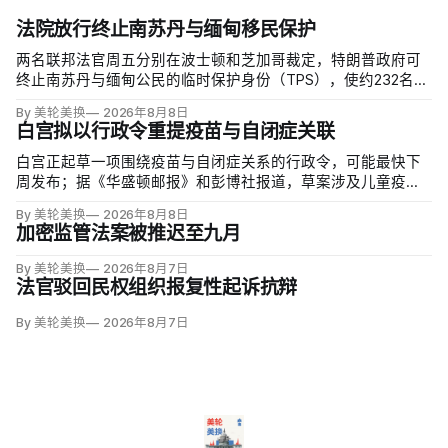
法院放行终止南苏丹与缅甸移民保护
两名联邦法官周五分别在波士顿和芝加哥裁定，特朗普政府可
终止南苏丹与缅甸公民的临时保护身份（TPS），使约232名南
苏丹人和约4000名缅甸人失去免遭遣返和在美工作的临时保
By 美轮美换
2026年8月8日
障。两国分别因长期武装冲突及2021年军事政变后动荡而获指
白宫拟以行政令重提疫苗与自闭症关联
定；国土安全部去年11月决定取消保护。
白宫正起草一项围绕疫苗与自闭症关系的行政令，可能最快下
周发布；据《华盛顿邮报》和彭博社报道，草案涉及儿童疫苗
接种计划、自闭症研究和家长选择权，内容仍可能变化。数十
By 美轮美换
2026年8月8日
项覆盖全球数百万儿童的高质量研究均未发现儿童疫苗导致自
加密监管法案被推迟至九月
闭症，相关说法源自一项后来撤稿的欺诈性研究，作者也被吊
销执照。
By 美轮美换
2026年8月7日
法官驳回民权组织报复性起诉抗辩
By 美轮美换
2026年8月7日