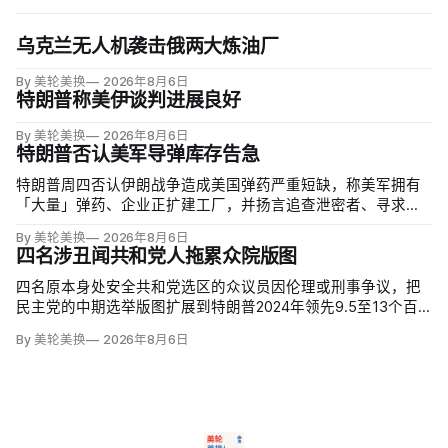
乌克兰无人机袭击俄两大炼油厂
By 美轮美换
2026年8月6日
特朗普称美伊谈判进展良好
By 美轮美换
2026年8月6日
特朗普否认美军导弹库存告急
特朗普周四否认伊朗战争造成美国弹药严重短缺，称美军拥有
「大量」弹药、企业正扩建工厂，并扬言追查泄密者、寻求长
期监禁。但CBS新闻援引知情人士称，美军在「史诗怒火行
By 美轮美换
2026年8月6日
动」中几乎耗尽全球陆军战术导弹系统（ATACMS）与精确打
四名涉丑闻共和党人拖累众院版图
击导弹库存，爱国者和末段高空区域防御系统（THAAD）拦
截…
四名原本身处安全共和党选区的众议员因伦理或刑事争议，把
民主党的中期选举版图扩展到特朗普2024年领先9.5至13个百
分点的地区。北卡州查克·爱德华兹（Chuck Edwards）被众院
By 美轮美换
2026年8月6日
道德委员会认定性骚扰女助理后退选，其选区已被列为胜负难
料；