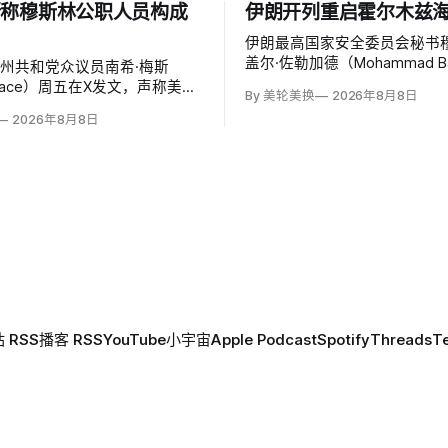
斯称穆斯林公职人员构成
伊朗开列重启霍尔木兹
伊朗最高国家安全委员会秘书穆
盖尔·佐勒加德（Mohammad Ba
州共和党众议员南希·梅斯
Zolghadr）周六提出重开霍
 Mace）周五在X发文，声称美国
By 美轮美换
2026年8月8日
全面条件：美国解除海上封锁
公职的穆斯林都是「特洛伊木
2026年8月8日
走伊朗周边驻军、支付战争赔
对国家安全和共和国构成威胁，
冻结资产，并停止攻击伊朗地
「我们拒绝沉默」。截至浏览器
胁伊朗。特朗普政府几乎不可
条帖子获得约440万次浏览、
点赞、1万次转发和7800条回复。
 RSS
播客 RSS
YouTube
小宇宙
Apple Podcast
Spotify
Threads
T