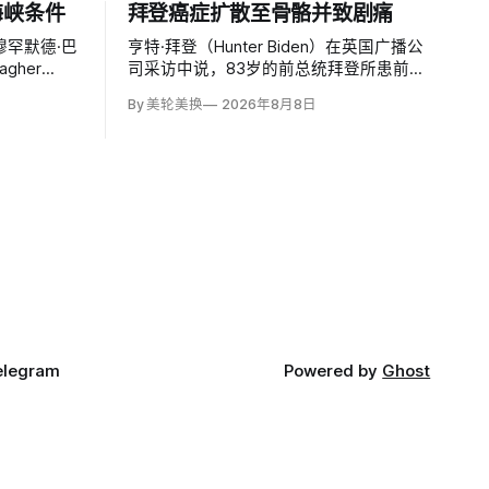
海峡条件
拜登癌症扩散至骨骼并致剧痛
罕默德·巴
亨特·拜登（Hunter Biden）在英国广播公
gher
司采访中说，83岁的前总统拜登所患前列
尔木兹海峡的
腺癌已扩散至骨骼及身体其他部位，造成
By 美轮美换
2026年8月8日
和制裁、撤
剧烈疼痛，并在多个方面严重影响生活。
偿、释放被
他谈到父亲病情时落泪，称家人看着这一
区盟友及威
过程「非常难过」，也希望父亲能更多表
能接受。
达不适。
elegram
Powered by
Ghost