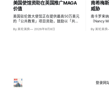
美国使馆资助在英国推广MAGA
南希梅
价值
威胁
美国驻伦敦大使馆正在提供最高50万美元
南卡罗来纳
的「公共教育」项目资助，鼓励以「共同
（Nancy
文明价值」为主题，优先宣传言论自由、
所有担任
By 美轮美换
2026年8月8日
By 美轮美换
有限政府、正当程序、陪审团审判、财产
马」，并
权和经同意征税等理念。英国自由民主党
最后写道
议员丽莎·斯玛特（Lisa Smart）指责特朗
核验时，这
普政府用「MAGA资金」干预英国民主；
6.2万次
登录
网站