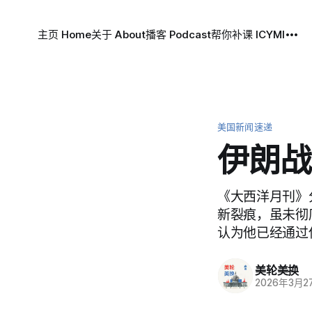
主页 Home
关于 About
播客 Podcast
帮你补课 ICYMI
美国新闻速递
伊朗战
《大西洋月刊》
新裂痕，虽未彻
认为他已经通过
美轮美换
2026年3月2