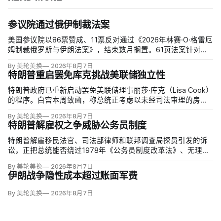
参议院通过俄伊制裁法案
美国参议院以86票赞成、11票反对通过《2026年林赛·O·格雷厄
姆制裁俄罗斯与伊朗法案》，结束数月搁置。61页法案针对俄
罗斯油气的主要买家，并扩大对俄领导层、家属和寡头的制
By 美轮美换
2026年8月7日
裁；同时授权对购买俄油气最多的五个国家实施定向关税，意
特朗普重启罢免库克挑战美联储独立性
在切断支持俄乌战争的能源收入。
特朗普政府已重新启动罢免美联储理事丽莎·库克（Lisa Cook）
的程序。白宫本周致函，称总统正考虑以未经司法审理的房贷
欺诈指控和「重大过失」为由将她免职，并给她三周回应。
By 美轮美换
2026年8月7日
特朗普解雇权之争威胁公务员制度
特朗普解雇移民法官、司法部律师和联邦调查局探员引发的诉
讼，正把总统能否绕过1978年《公务员制度改革法》、无理由
开除联邦雇员的问题推向最高法院。联邦巡回上诉法院今年秋
By 美轮美换
2026年8月7日
天将全院审理两名前移民法官梅根·杰克勒（Megan Jackler）
伊朗战争隐性成本超过账面军费
和布兰登·贾罗赫（Brandon Jaroc…
By 美轮美换
2026年8月7日