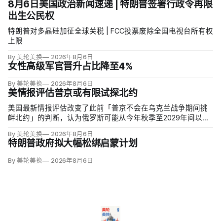
8月6日美国政治新闻速递 | 特朗普签署行政令再限
出生公民权
特朗普对多晶硅加征全球关税 | FCC投票废除全国电视台所有权
上限
By 美轮美换
2026年8月6日
女性高级军官晋升占比降至4%
By 美轮美换
2026年8月6日
美情报评估普京或有限试探北约
美国最新情报评估改变了此前「普京不会在乌克兰战争期间挑
衅北约」的判断，认为俄罗斯可能从今年秋季至2029年间以网
络攻击、无标识武装占领或东翼小规模越境行动试探联盟。有
By 美轮美换
2026年8月6日
限陆地入侵仍属低概率，但风险随时间上升；俄军导弹落入波
特朗普政府拟大幅松绑启蒙计划
兰、无人机进入罗马尼亚已被视为前兆。
By 美轮美换
2026年8月6日