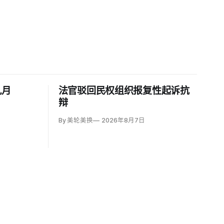
九月
法官驳回民权组织报复性起诉抗
辩
By 美轮美换
2026年8月7日