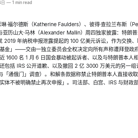
4日
—
1 min read
·福尔德斯（Katherine Faulders）、彼得·查拉兰布斯（Pet
us）与亚历山大·马林（Alexander Mallin）周四独家披露：
就 2019 年纳税申报泄露提起的 100 亿美元诉讼，作为交换、
基金」——交由一独立委员会全权决定向所有声称遭拜登政
 1600 名 1 月 6 日国会暴动被起诉者、以及与特朗普本
括 IRS 公开道歉、以及撤回 2 亿 3000 万美元的另一组诉
o 搜查与「通俄门」调查）。和解条款据称禁止特朗普本人直接
实体不被明确禁止再次申报」。司法部、白宫、IRS 与财政