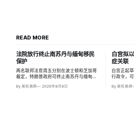
READ MORE
法院放行终止南苏丹与缅甸移民
白宫拟
保护
症关联
两名联邦法官周五分别在波士顿和芝加哥
白宫正起
裁定，特朗普政府可终止南苏丹与缅甸公
行政令，
民的临时保护身份（TPS），使约232名
邮报》和
By 美轮美换
2026年8月8日
By 美轮美换
南苏丹人和约4000名缅甸人失去免遭遣返
接种计划
和在美工作的临时保障。两国分别因长期
容仍可能
武装冲突及2021年军事政变后动荡而获指
童的高质
定；国土安全部去年11月决定取消保护。
闭症，相
性研究，