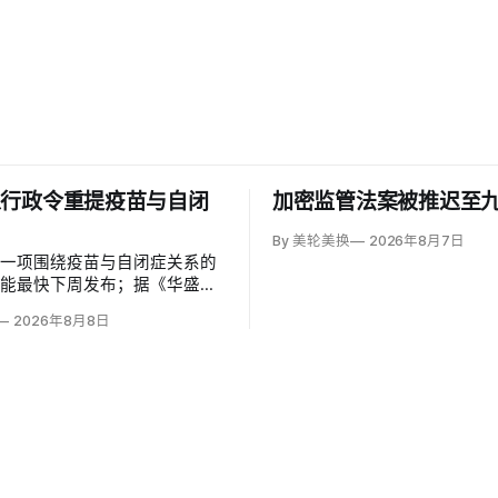
以行政令重提疫苗与自闭
加密监管法案被推迟至
By 美轮美换
2026年8月7日
草一项围绕疫苗与自闭症关系的
可能最快下周发布；据《华盛顿
彭博社报道，草案涉及儿童疫苗
2026年8月8日
、自闭症研究和家长选择权，内
变化。数十项覆盖全球数百万儿
量研究均未发现儿童疫苗导致自
关说法源自一项后来撤稿的欺诈
作者也被吊销执照。