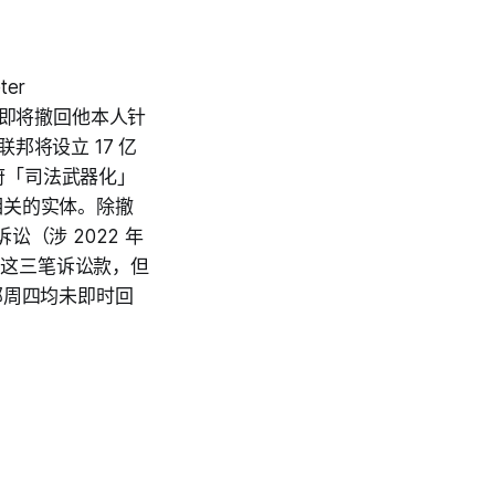
er
特朗普即将撤回他本人针
联邦将设立 17 亿
府「司法武器化」
人相关的实体。除撤
讼（涉 2022 年
收取这三笔诉讼款，但
部周四均未即时回