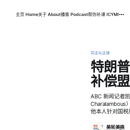
主页 Home
关于 About
播客 Podcast
帮你补课 ICYMI
司法与法律
特朗普撤
补偿盟
ABC 新闻记者凯瑟
Charalambo
他本人针对国税局（
美轮美换