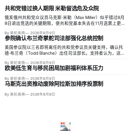
共和党错过换人期限 米勒留选危及众院
俄亥俄州共和党众议员马克斯·米勒（Max Miller）似乎错过8月
8日退出竞选的关键期限，使共和党基本失去在11月选票上更换
候选人的最后实际机会。米勒被前妻艾米莉·莫雷诺（Emily
By 美轮美换
2026年8月9日
Moreno）指控家暴并予以否认，众院道德委员会同时调查他是
参院确认布兰奇掌舵司法部强化总统控制
否涉及家庭暴力、虐待或非法用药。
美国参议院以三名即将离任的共和党参议员关键支持，确认托
德·布兰奇（Todd Blanche）出任司法部长。支持者认为，这位
特朗普前私人刑事辩护律师因获总统信任，反而最可能劝阻其
By 美轮美换
2026年8月9日
冲动；
欧美低生育与移民困局加剧福利体系压力
By 美轮美换
2026年8月9日
马斯克出资推动废除阿拉斯加排序投票制
By 美轮美换
2026年8月8日