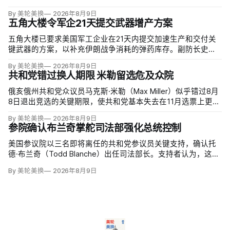
By 美轮美换
2026年8月9日
五角大楼令军企21天提交武器增产方案
五角大楼已要求美国军工企业在21天内提交加速生产和交付关
键武器的方案，以补充伊朗战争消耗的弹药库存。副防长史蒂
夫·范伯格（Steve Feinberg）在备忘录中称，多年研发周期不
By 美轮美换
2026年8月9日
可接受，必须立即扩大产能；
共和党错过换人期限 米勒留选危及众院
俄亥俄州共和党众议员马克斯·米勒（Max Miller）似乎错过8月
8日退出竞选的关键期限，使共和党基本失去在11月选票上更换
候选人的最后实际机会。米勒被前妻艾米莉·莫雷诺（Emily
By 美轮美换
2026年8月9日
Moreno）指控家暴并予以否认，众院道德委员会同时调查他是
参院确认布兰奇掌舵司法部强化总统控制
否涉及家庭暴力、虐待或非法用药。
美国参议院以三名即将离任的共和党参议员关键支持，确认托
德·布兰奇（Todd Blanche）出任司法部长。支持者认为，这位
特朗普前私人刑事辩护律师因获总统信任，反而最可能劝阻其
By 美轮美换
2026年8月9日
冲动；