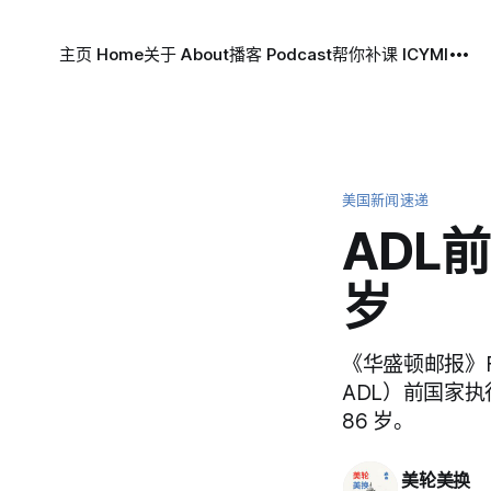
主页 Home
关于 About
播客 Podcast
帮你补课 ICYMI
美国新闻速递
ADL
岁
《华盛顿邮报》Fred
ADL）前国家执
86 岁。
美轮美换