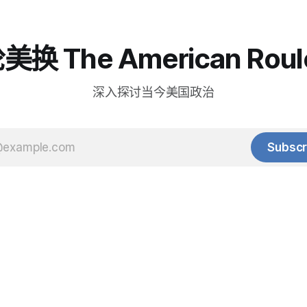
换 The American Roul
深入探讨当今美国政治
Subscr
© 2025 Baihua Media LLC. All rights reserved.