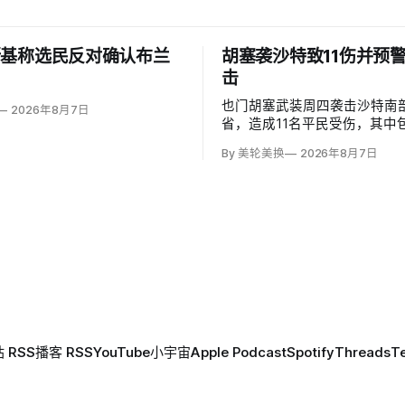
斯基称选民反对确认布兰
胡塞袭沙特致11伤并预
击
也门胡塞武装周四袭击沙特南
2026年8月7日
省，造成11名平民受伤，其中
度烧伤的4岁儿童。沙特主导
By 美轮美换
2026年8月7日
图尔基·马利基（Turki al-Mal
武装无差别炮击民用区；
 RSS
播客 RSS
YouTube
小宇宙
Apple Podcast
Spotify
Threads
T