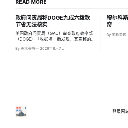
READ MORE
政府问责局称DOGE九成六拨款
穆尔科
节省无法核实
奇
美国政府问责局（GAO）审查政府效率部
By 美轮美换
（DOGE）「收据墙」后发现，其宣称的
拨款节省中96%缺乏足够资料核实；涉及
By 美轮美换
2026年8月7日
274亿美元节省的2503份合同并未采取终
止行动，所谓合同节省约三分之二无法验
证或不符合其公开方法，264份拟终止租
约中108份早已进入终止流程。
登录
网站