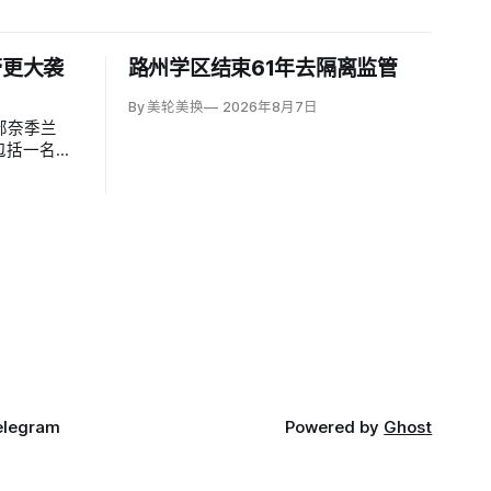
警更大袭
路州学区结束61年去隔离监管
By 美轮美换
2026年8月7日
部奈季兰
包括一名二
联军发言人
iki）指控胡塞
elegram
Powered by
Ghost