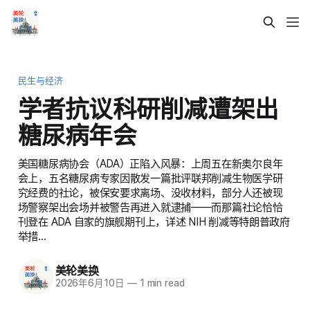
民生与经济
学者抗议科研削减遭架出
糖尿病年会
美国糖尿病协会（ADA）正陷入风暴：上周五在新奥尔良年
会上，五名糖尿病专家因散发一篇批评联邦削减生物医学研
究经费的社论，被保安要求离场、没收材料，部分人还被现
场警察架出会场并被警告再进入就逮捕——而那篇社论恰恰
刊登在 ADA 自家的旗舰期刊上，详述 NIH 削减等特朗普政府
举措…
美轮美换
2026年6月10日
—
1 min read