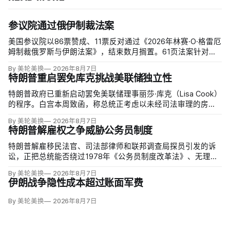
参议院通过俄伊制裁法案
美国参议院以86票赞成、11票反对通过《2026年林赛·O·格雷厄
姆制裁俄罗斯与伊朗法案》，结束数月搁置。61页法案针对俄
罗斯油气的主要买家，并扩大对俄领导层、家属和寡头的制
By 美轮美换
2026年8月7日
裁；同时授权对购买俄油气最多的五个国家实施定向关税，意
特朗普重启罢免库克挑战美联储独立性
在切断支持俄乌战争的能源收入。
特朗普政府已重新启动罢免美联储理事丽莎·库克（Lisa Cook）
的程序。白宫本周致函，称总统正考虑以未经司法审理的房贷
欺诈指控和「重大过失」为由将她免职，并给她三周回应。
By 美轮美换
2026年8月7日
特朗普解雇权之争威胁公务员制度
特朗普解雇移民法官、司法部律师和联邦调查局探员引发的诉
讼，正把总统能否绕过1978年《公务员制度改革法》、无理由
开除联邦雇员的问题推向最高法院。联邦巡回上诉法院今年秋
By 美轮美换
2026年8月7日
天将全院审理两名前移民法官梅根·杰克勒（Megan Jackler）
伊朗战争隐性成本超过账面军费
和布兰登·贾罗赫（Brandon Jaroc…
By 美轮美换
2026年8月7日