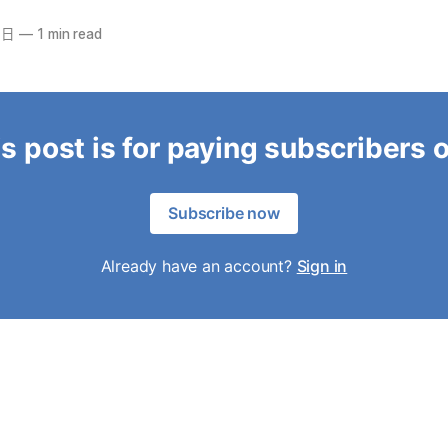
1日
—
1 min read
s post is for paying subscribers 
Subscribe now
Already have an account?
Sign in