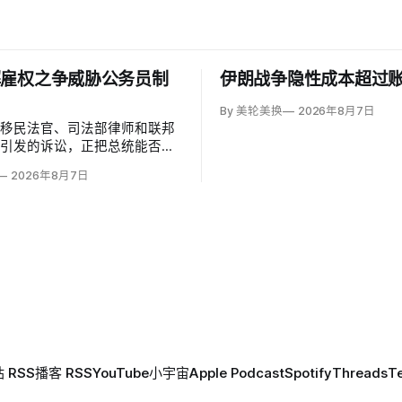
解雇权之争威胁公务员制
伊朗战争隐性成本超过
By 美轮美换
2026年8月7日
雇移民法官、司法部律师和联邦
员引发的诉讼，正把总统能否绕
年《公务员制度改革法》、无理由
2026年8月7日
雇员的问题推向最高法院。联邦
法院今年秋天将全院审理两名前
·杰克勒（Megan Jackler）
赫（Brandon Jaroc…
 RSS
播客 RSS
YouTube
小宇宙
Apple Podcast
Spotify
Threads
T