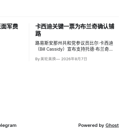
账面军费
卡西迪关键一票为布兰奇确认铺
路
路易斯安那州共和党参议员比尔·卡西迪
（Bill Cassidy）宣布支持托德·布兰奇
（Todd Blanche）出任司法部长，使这位
By 美轮美换
2026年8月7日
特朗普前私人辩护律师基本跨过参议院确
认门槛。
elegram
Powered by
Ghost