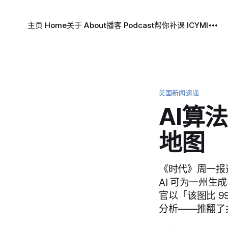
主页 Home
关于 About
播客 Podcast
帮你补课 ICYMI
美国新闻速递
AI算
地图
《时代》周一报
AI 可为一州生
官以「该图比 
分析——推翻了