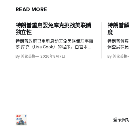
READ MORE
特朗普重启罢免库克挑战美联储
特朗普
独立性
度
特朗普政府已重新启动罢免美联储理事丽
特朗普解
莎·库克（Lisa Cook）的程序。白宫本周
调查局探
致函，称总统正考虑以未经司法审理的房
过1978
By 美轮美换
2026年8月7日
By 美轮美换
贷欺诈指控和「重大过失」为由将她免
开除联邦
职，并给她三周回应。
巡回上诉
移民法官梅根
和布兰登·贾罗
登录
网站