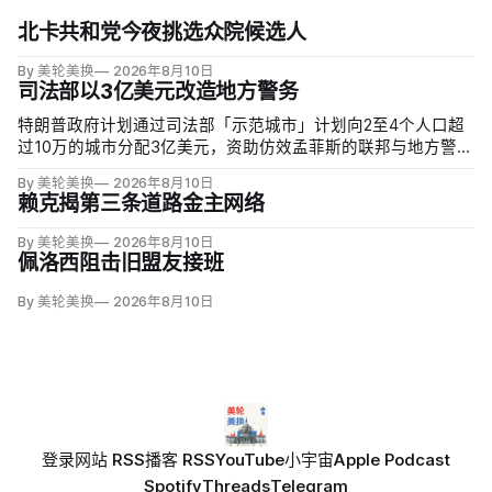
北卡共和党今夜挑选众院候选人
By 美轮美换
2026年8月10日
司法部以3亿美元改造地方警务
特朗普政府计划通过司法部「示范城市」计划向2至4个人口超
过10万的城市分配3亿美元，资助仿效孟菲斯的联邦与地方警力
集中行动。申请城市必须配合联邦移民执法，执行反露宿、反
By 美轮美换
2026年8月10日
游荡和强制治疗等政策，并预先同意在暴力犯罪或「公共骚
赖克揭第三条道路金主网络
乱」激增时偿还未来联邦介入成本。
By 美轮美换
2026年8月10日
佩洛西阻击旧盟友接班
By 美轮美换
2026年8月10日
登录
网站 RSS
播客 RSS
YouTube
小宇宙
Apple Podcast
Spotify
Threads
Telegram