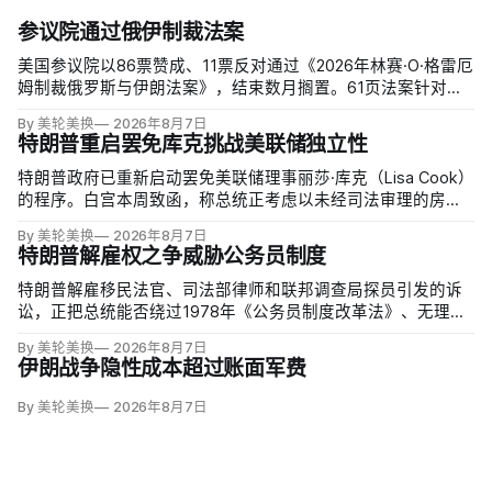
参议院通过俄伊制裁法案
美国参议院以86票赞成、11票反对通过《2026年林赛·O·格雷厄
姆制裁俄罗斯与伊朗法案》，结束数月搁置。61页法案针对俄
罗斯油气的主要买家，并扩大对俄领导层、家属和寡头的制
By 美轮美换
2026年8月7日
裁；同时授权对购买俄油气最多的五个国家实施定向关税，意
特朗普重启罢免库克挑战美联储独立性
在切断支持俄乌战争的能源收入。
特朗普政府已重新启动罢免美联储理事丽莎·库克（Lisa Cook）
的程序。白宫本周致函，称总统正考虑以未经司法审理的房贷
欺诈指控和「重大过失」为由将她免职，并给她三周回应。
By 美轮美换
2026年8月7日
特朗普解雇权之争威胁公务员制度
特朗普解雇移民法官、司法部律师和联邦调查局探员引发的诉
讼，正把总统能否绕过1978年《公务员制度改革法》、无理由
开除联邦雇员的问题推向最高法院。联邦巡回上诉法院今年秋
By 美轮美换
2026年8月7日
天将全院审理两名前移民法官梅根·杰克勒（Megan Jackler）
伊朗战争隐性成本超过账面军费
和布兰登·贾罗赫（Brandon Jaroc…
By 美轮美换
2026年8月7日