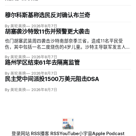
穆尔科斯基称选民反对确认布兰奇
By 美轮美换
2026年8月7日
胡塞袭沙特致11伤并预警更大袭击
也门胡塞武装周四袭击沙特南部奈季兰省，造成11名平民受
伤，其中包括一名二度烧伤的4岁儿童。沙特主导联军发言人图
尔基·马利基（Turki al-Maliki）指控胡塞武装无差别炮击民用
By 美轮美换
2026年8月7日
区；
路州学区结束61年去隔离监管
By 美轮美换
2026年8月7日
民主党中间派投1500万美元阻击DSA
By 美轮美换
2026年8月7日
登录
网站 RSS
播客 RSS
YouTube
小宇宙
Apple Podcast