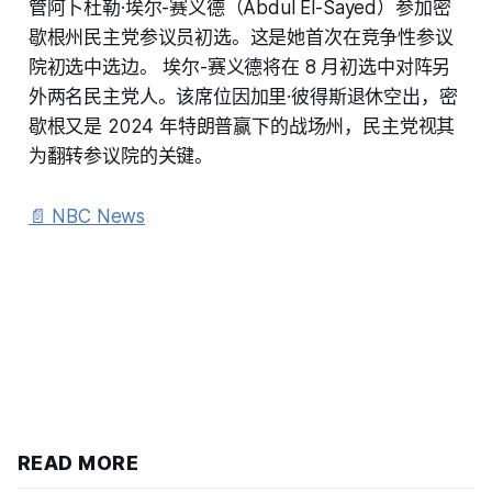
管阿卜杜勒·埃尔-赛义德（Abdul El-Sayed）参加密
歇根州民主党参议员初选。这是她首次在竞争性参议
院初选中选边。 埃尔-赛义德将在 8 月初选中对阵另
外两名民主党人。该席位因加里·彼得斯退休空出，密
歇根又是 2024 年特朗普赢下的战场州，民主党视其
为翻转参议院的关键。
📄 NBC News
READ MORE