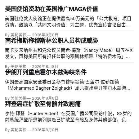
美国使馆资助在英国推广MAGA价值
美国驻伦敦大使馆正在提供最高50万美元的「公共教育」项目
资助，鼓励以「共同文明价值」为主题，优先宣传言论自由、
有限政府、正当程序、陪审团审判、财产权和经同意征税等理
By 美轮美换
2026年8月8日
念。英国自由民主党议员丽莎·斯玛特（Lisa Smart）指责特朗
南希梅斯称穆斯林公职人员构成威胁
普政府用「MAGA资金」干预英国民主；
南卡罗来纳州共和党众议员南希·梅斯（Nancy Mace）周五在X
发文，声称美国所有担任公职的穆斯林都是「特洛伊木马」，
并对国家安全和共和国构成威胁，最后写道「我们拒绝沉
By 美轮美换
2026年8月8日
默」。截至浏览器核验时，这条帖子获得约440万次浏览、6.2
伊朗开列重启霍尔木兹海峡条件
万次点赞、1万次转发和7800条回复。
伊朗最高国家安全委员会秘书穆罕默德·巴盖尔·佐勒加德
（Mohammad Bagher Zolghadr）周六提出重开霍尔木兹海峡
的全面条件：美国解除海上封锁和制裁、撤走伊朗周边驻军、
By 美轮美换
2026年8月8日
支付战争赔偿、释放被冻结资产，并停止攻击伊朗地区盟友及
拜登癌症扩散至骨骼并致剧痛
威胁伊朗。特朗普政府几乎不可能接受。
亨特·拜登（Hunter Biden）在英国广播公司采访中说，83岁的
前总统拜登所患前列腺癌已扩散至骨骼及身体其他部位，造成
剧烈疼痛，并在多个方面严重影响生活。他谈到父亲病情时落
By 美轮美换
2026年8月8日
泪，称家人看着这一过程「非常难过」，也希望父亲能更多表
达不适。