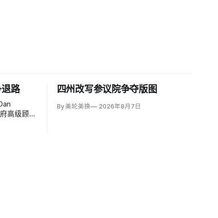
争退路
四州改写参议院争夺版图
an
By 美轮美换
2026年8月7日
政府高级顾
个月的伊朗
方案可能反
接受特朗普