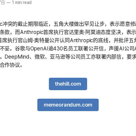
7日
—
1 min read
ropic冲突的截止期限临近，五角大楼做出罕见让步，表示愿意
款，而Anthropic首席执行官达里奥·阿莫迪态度坚决，
I首席执行官山姆·奥特曼公开认同Anthropic的底线，并批评
妥。谷歌与OpenAI逾430名员工联署公开信，声援AI公司Ant
。DeepMind、微软、亚马逊等公司员工亦联署内部信，要
合作协议。
thehill.com
memeorandum.com