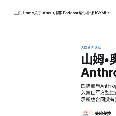
主页 Home
关于 About
播客 Podcast
帮你补课 ICYMI
美国新闻速递
山姆•
Anthr
国防部与Anth
入禁止军方监控美
示新版合同没有
美轮美换