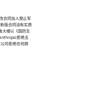
修改合同加入禁止军
表示新版合同没有实质
五角大楼以《国防生
hropic拒绝五
求公司拒绝任何跨