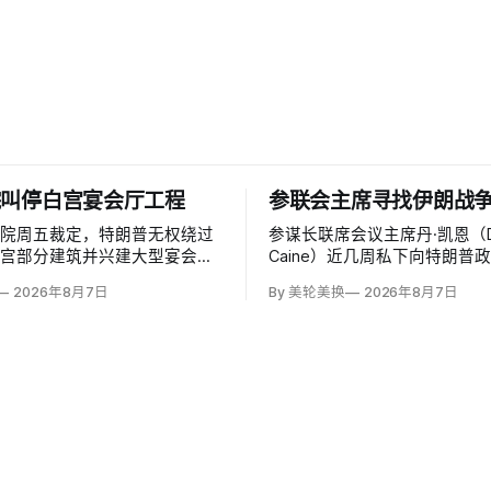
院叫停白宫宴会厅工程
参联会主席寻找伊朗战
法院周五裁定，特朗普无权绕过
参谋长联席会议主席丹·凯恩（D
白宫部分建筑并兴建大型宴会
Caine）近几周私下向特朗普
这项工程必须获得国会批准。由
问表示，美国需要为持续近六
2026年8月7日
By 美轮美换
2026年8月7日
的帕特里夏·米利特法官
战争寻找「退路」：现有升级
ia Millett）和拜登任命的布拉德利·
噬，单靠空袭无法迫使德黑兰
radley Garcia）组成多数
设定的目标。
行政行动夺走人民代表对…