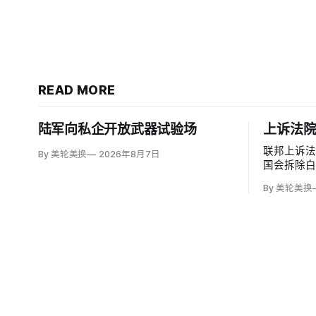
READ MORE
陆军向私企开放武器试验场
上诉法
联邦上诉
By 美轮美换
2026年8月7日
国会拆除
厅，认定
By 美轮美换
奥巴马任命
（Patric
加西亚法官（B
意见，称以