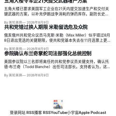
五角大楼令军企21天提交武器增产方案
五角大楼已要求美国军工企业在21天内提交加速生产和交付关
键武器的方案，以补充伊朗战争消耗的弹药库存。副防长史蒂
夫·范伯格（Steve Feinberg）在备忘录中称，多年研发周期不
By 美轮美换
2026年8月9日
可接受，必须立即扩大产能；
共和党错过换人期限 米勒留选危及众院
俄亥俄州共和党众议员马克斯·米勒（Max Miller）似乎错过8月
8日退出竞选的关键期限，使共和党基本失去在11月选票上更换
候选人的最后实际机会。米勒被前妻艾米莉·莫雷诺（Emily
By 美轮美换
2026年8月9日
Moreno）指控家暴并予以否认，众院道德委员会同时调查他是
参院确认布兰奇掌舵司法部强化总统控制
否涉及家庭暴力、虐待或非法用药。
美国参议院以三名即将离任的共和党参议员关键支持，确认托
德·布兰奇（Todd Blanche）出任司法部长。支持者认为，这位
特朗普前私人刑事辩护律师因获总统信任，反而最可能劝阻其
By 美轮美换
2026年8月9日
冲动；
登录
网站 RSS
播客 RSS
YouTube
小宇宙
Apple Podcast