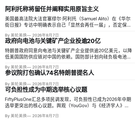
阿利托称将留任并阐释实用原旨主义
美国最高法院大法官塞缪尔·阿利托（Samuel Alito）在《华尔
街日报》专访中明确表示自己「显然会再任一届」，否定保守
派要求他趁共和党掌控参议院时退休、让特朗普提名年轻继任
By 美轮美换
2026年8月7日
者的呼声。76岁的阿利托称这类催退提醒他生命有限，却也暗
政府向电池与关键矿产企业投逾20亿
含法官可以互换的误解。
特朗普政府同意向电池与关键矿产企业提供逾20亿美元，以降
低美国国防供应链对中国的依赖。国防部计划向硅负极电池公
司Sila Nanotechnologies提供14亿美元贷款，并向在澳大利亚
By 美轮美换
2026年8月7日
开采钪的日出能源金属公司（Sunrise Energy Metals）提供4亿
参议院打包确认74名特朗普提名人
美元贷款，美…
By 美轮美换
2026年8月7日
可负担性成为中期选举核心议题
FiftyPlusOne汇总多项民调发现，可负担性已成为2026年中期
选举更突出的核心议题。舆观（YouGov）与《经济学人》
（The Economist）调查中，把通胀和物价列为全国最重要问
By 美轮美换
2026年8月7日
题的美国人，从2024年10月的24%升至今年5月的30%，本周进
一步升至36%。