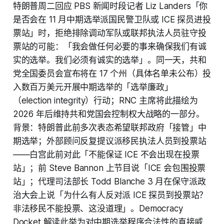
特朗普周二回应 PBS 新闻时段记者 Liz Landers「你
是否会在 11 月中期选举派国民警卫队或 ICE 探员进投
票站」时，拒绝排除调动军队或联邦执法人员驻守投
票站的可能：「我会做任何必要的事来确保我们有诚
实的选举。我们必须有诚实的选举」。同一天，共和
党全国委员会宣布将在 17 个州（具体名单未公布）投
入数百万美元开展中期选举的「选举廉政」
（election integrity）行动；RNC 主席将此描绘为
2026 年后维持共和党国会控制权大战略的一部分。
背景：特朗普此前多次表态希望联邦政府「接管」中
期选举；外部顾问反复提议派移民执法人员到投票站
——白宫此前对此「不能保证 ICE 不会出现在投票
站」；前 Steve Bannon 上节目说「ICE 会包围投票
站」；代理司法部长 Todd Blanche 3 月在保守派政
治大会上说「为什么有人反对派 ICE 探员到投票站？
非法移民不能投票、这没道理」。Democracy
Docket 解读此举为对中期选举程序合法性的直接威