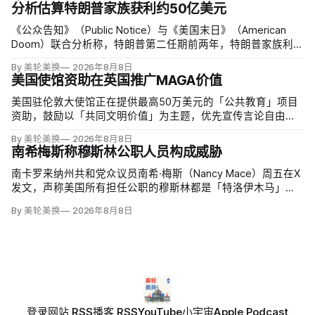
来，但其余来源仍未查清。
分析估算特朗普家族获利约50亿美元
《公众告知》（Public Notice）与《美国末日》（American
Doom）联合分析称，特朗普第二任期前两年，特朗普家族利润
与资产增值保守估计约50亿美元，其中数字资产业务收入超过
By 美轮美换
2026年8月8日
22.5亿美元、外国授权业务2025年收入6100万美元；
美国使馆资助在英国推广MAGA价值
美国驻伦敦大使馆正在提供最高50万美元的「公共教育」项目
资助，鼓励以「共同文明价值」为主题，优先宣传言论自由、
有限政府、正当程序、陪审团审判、财产权和经同意征税等理
By 美轮美换
2026年8月8日
念。英国自由民主党议员丽莎·斯玛特（Lisa Smart）指责特朗
南希梅斯称穆斯林公职人员构成威胁
普政府用「MAGA资金」干预英国民主；
南卡罗来纳州共和党众议员南希·梅斯（Nancy Mace）周五在X
发文，声称美国所有担任公职的穆斯林都是「特洛伊木马」，
并对国家安全和共和国构成威胁，最后写道「我们拒绝沉
By 美轮美换
2026年8月8日
默」。截至浏览器核验时，这条帖子获得约440万次浏览、6.2
万次点赞、1万次转发和7800条回复。
登录
网站 RSS
播客 RSS
YouTube
小宇宙
Apple Podcast