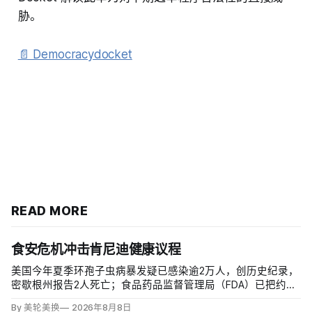
胁。
📄 Democracydocket
READ MORE
食安危机冲击肯尼迪健康议程
美国今年夏季环孢子虫病暴发疑已感染逾2万人，创历史纪录，
密歇根州报告2人死亡；食品药品监督管理局（FDA）已把约
6000例病例与泰勒农场从墨西哥中部进口的卷心莴苣联系起
By 美轮美换
2026年8月8日