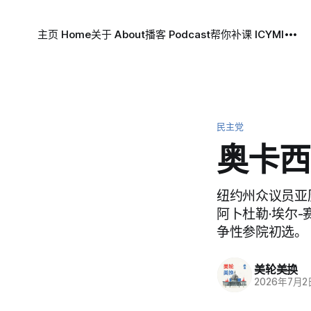
主页 Home
关于 About
播客 Podcast
帮你补课 ICYMI
民主党
奥卡西
纽约州众议员亚历山
阿卜杜勒·埃尔-
争性参院初选。
美轮美换
2026年7月2