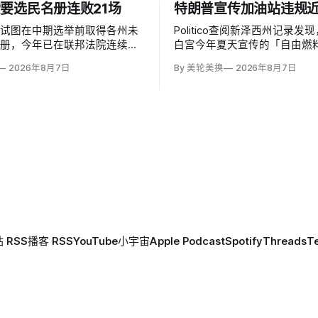
要选民名册连败21场
特朗普宣传加油站违规近
府试图在中期选举前取得各州未
Politico查阅新泽西州记录发
名册，今年已在联邦法院连续败
白宫今年夏天宣传的「自由燃
仍有9案待决并对16案提起上
（Freedom Fuel）低价加
2026年8月7日
By 美轮美换
2026年8月7日
部已起诉二十多个拒绝交出出生
营者在受到总统背书前已因安
分社保号码等资料的州；不同党
储油罐问题累计近200项违规
命的法官一致指出，宪法把联邦
要管理责任交给各州，现行联邦
要求提交这些记录。
 RSS
播客 RSS
YouTube
小宇宙
Apple Podcast
Spotify
Threads
T