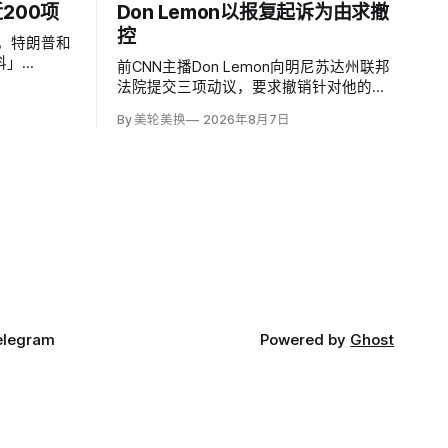
200项
Don Lemon以报复起诉为由求撤
控
现，特朗普和
料」
前CNN主播Don Lemon向明尼苏达州联邦
油站网络，其运
法院提交三项动议，要求撤销针对他的刑
全、环境与
事民权指控，主张司法部因特朗普长期敌
By 美轮美换
2026年8月7日
。
意而报复性起诉，并把受第一修正案保护
的新闻采访错误定性为犯罪。
elegram
Powered by
Ghost