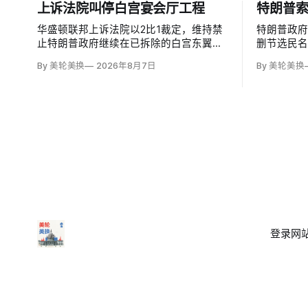
上诉法院叫停白宫宴会厅工程
特朗普索
华盛顿联邦上诉法院以2比1裁定，维持禁
特朗普政
止特朗普政府继续在已拆除的白宫东翼原
删节选民
址兴建4亿美元宴会厅的临时禁令，认为
诉21次，
By 美轮美换
2026年8月7日
By 美轮美换
该案足以检验总统是否能绕过国会授权推
诉。司法
进大型工程。国家历史保护信托去年起诉
日期、部
称，政府未获国会许可便拆除东翼并开建
派总统任
约9万平方英尺项目。
选举的主
法律也未
登录
网站