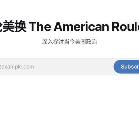
换 The American Roul
深入探讨当今美国政治
Subscr
© 2025 Baihua Media LLC. All rights reserved.