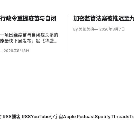
以行政令重提疫苗与自闭
加密监管法案被推迟至
By 美轮美换
2026年8月7日
草一项围绕疫苗与自闭症关系的
可能最快下周发布；据《华盛顿
彭博社报道，草案涉及儿童疫苗
2026年8月8日
、自闭症研究和家长选择权，内
变化。数十项覆盖全球数百万儿
量研究均未发现儿童疫苗导致自
关说法源自一项后来撤稿的欺诈
作者也被吊销执照。
 RSS
播客 RSS
YouTube
小宇宙
Apple Podcast
Spotify
Threads
T