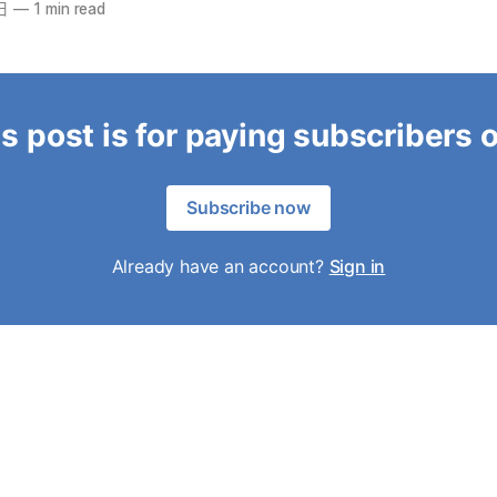
日
—
1 min read
s post is for paying subscribers 
Subscribe now
Already have an account?
Sign in