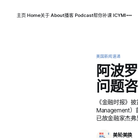
主页 Home
关于 About
播客 Podcast
帮你补课 ICYMI
美国新闻速递
阿波罗
问题咨
《金融时报》披露
Managemen
已故金融家杰弗里·
美轮美换