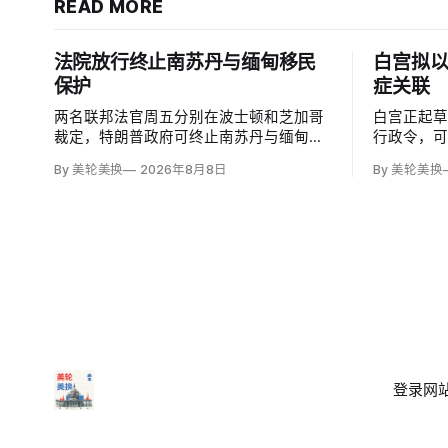
READ MORE
法院放行终止南苏丹与缅甸移民
白宫拟
保护
症关联
两名联邦法官周五分别在波士顿和芝加哥
白宫正起
裁定，特朗普政府可终止南苏丹与缅甸公
行政令，
民的临时保护身份（TPS），使约232名
邮报》和
By 美轮美换
2026年8月8日
By 美轮美换
南苏丹人和约4000名缅甸人失去免遭遣返
接种计划
和在美工作的临时保障。两国分别因长期
容仍可能
武装冲突及2021年军事政变后动荡而获指
童的高质
定；国土安全部去年11月决定取消保护。
闭症，相
性研究，
登录
网站