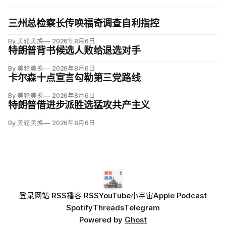
三州总检察长传唤福奇调查自利指控
By 美轮美换
2026年8月6日
特朗普背书候选人败给退选对手
By 美轮美换
2026年8月6日
卡尔森十点宣言勾勒第三党路线
By 美轮美换
2026年8月6日
特朗普借进步派胜选猛攻共产主义
By 美轮美换
2026年8月6日
登录
网站 RSS
播客 RSS
YouTube
小宇宙
Apple Podcast
Spotify
Threads
Telegram
Powered by
Ghost