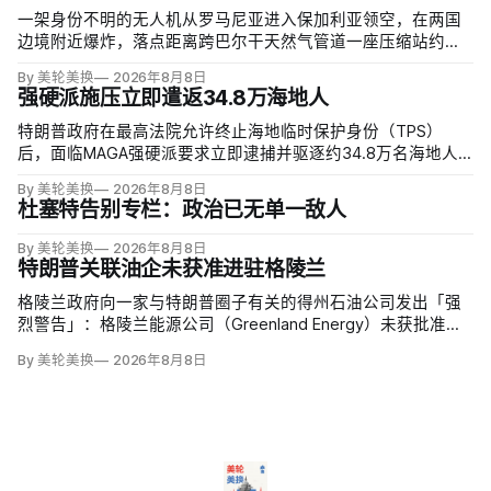
一架身份不明的无人机从罗马尼亚进入保加利亚领空，在两国
边境附近爆炸，落点距离跨巴尔干天然气管道一座压缩站约
1000米；无人伤亡，基础设施未受损。保加利亚总理鲁门·拉德
By 美轮美换
2026年8月8日
夫说，罗马尼亚边防警察听到无人机噪音，保方巡逻队听到巨
强硬派施压立即遣返34.8万海地人
响，但两国防空系统均未发现目标。
特朗普政府在最高法院允许终止海地临时保护身份（TPS）
后，面临MAGA强硬派要求立即逮捕并驱逐约34.8万名海地人
的压力。国土安全部把执法重点放在俄亥俄州斯普林菲尔德，
By 美轮美换
2026年8月8日
至少50名海地人被叫到移民办公室并佩戴脚踝监控器，但突袭
杜塞特告别专栏：政治已无单一敌人
尚未出现。
By 美轮美换
2026年8月8日
特朗普关联油企未获准进驻格陵兰
格陵兰政府向一家与特朗普圈子有关的得州石油公司发出「强
烈警告」：格陵兰能源公司（Greenland Energy）未获批准，
便把勘探设备运抵东海岸詹姆森地。该公司去年成立，声称当
By 美轮美换
2026年8月8日
地可能蕴藏价值1万亿美元原油，拟投资6000万美元钻两口
井；