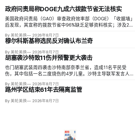
政府问责局称DOGE九成六拨款节省无法核实
美国政府问责局（GAO）审查政府效率部（DOGE）「收据墙」
后发现，其宣称的拨款节省中96%缺乏足够资料核实；涉及274
亿美元节省的2503份合同并未采取终止行动，所谓合同节省约
By 美轮美换
2026年8月7日
三分之二无法验证或不符合其公开方法，264份拟终止租约中
穆尔科斯基称选民反对确认布兰奇
108份早已进入终止流程。
By 美轮美换
2026年8月7日
胡塞袭沙特致11伤并预警更大袭击
也门胡塞武装周四袭击沙特南部奈季兰省，造成11名平民受
伤，其中包括一名二度烧伤的4岁儿童。沙特主导联军发言人图
尔基·马利基（Turki al-Maliki）指控胡塞武装无差别炮击民用
By 美轮美换
2026年8月7日
区；
路州学区结束61年去隔离监管
By 美轮美换
2026年8月7日