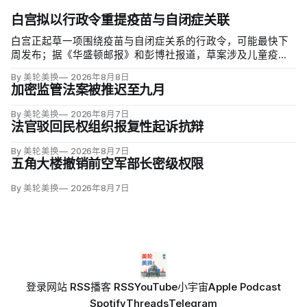
白宫拟以行政令重提疫苗与自闭症关联
白宫正起草一项围绕疫苗与自闭症关系的行政令，可能最快下
周发布；据《华盛顿邮报》和彭博社报道，草案涉及儿童疫苗
接种计划、自闭症研究和家长选择权，内容仍可能变化。数十
By 美轮美换
2026年8月8日
项覆盖全球数百万儿童的高质量研究均未发现儿童疫苗导致自
加密监管法案被推迟至九月
闭症，相关说法源自一项后来撤稿的欺诈性研究，作者也被吊
销执照。
By 美轮美换
2026年8月7日
法官驳回民权组织报复性起诉抗辩
By 美轮美换
2026年8月7日
五角大楼撤销前空军部长密级权限
By 美轮美换
2026年8月7日
登录
网站 RSS
播客 RSS
YouTube
小宇宙
Apple Podcast
Spotify
Threads
Telegram