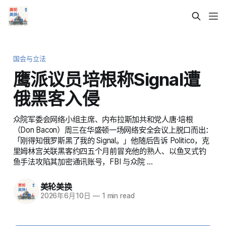
国会与立法
鹰派议员培根称Signal遭
俄黑客入侵
众院军委会网络小组主席、内布拉斯加共和党人唐·培根
（Don Bacon）周三在华盛顿一场网络安全会议上脱口而出：
「刚得知俄罗斯黑了我的 Signal。」他随后告诉 Politico，克
里姆林宫关联黑客约四五个月前冒充他的熟人、以鱼叉式钓
鱼手法攻陷其加密通讯账号，FBI 与众院 …
美轮美换
2026年6月10日
—
1 min read