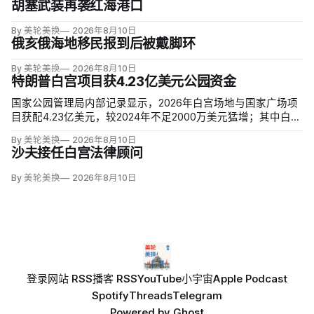
胡塞武装再袭红海港口
By 美轮美换
2026年8月10日
俄亥俄海地移民报到后被戴脚环
By 美轮美换
2026年8月10日
特朗普白宫项目获4.23亿美元公园资金
国家公园管理局内部记录显示，2026年白宫场地与国家广场项
目获配4.23亿美元，较2024年不足2000万美元猛增；其中白宫
场地3.23亿美元，增幅近5000%。同期黄石、优胜美地、大峡
By 美轮美换
2026年8月10日
谷等数十座公园资金下降，白宫与国家广场的额度甚至超过九
沙夫接任白宫法律顾问
处知名公园总和。
By 美轮美换
2026年8月10日
登录
网站 RSS
播客 RSS
YouTube
小宇宙
Apple Podcast
Spotify
Threads
Telegram
Powered by
Ghost