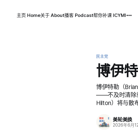
主页 Home
关于 About
播客 Podcast
帮你补课 ICYMI
民主党
博伊特
博伊特勒（Bria
——不及时清除
Hilton）将与
美轮美换
2026年6月1