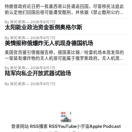
特朗普政府近日把一批墨西哥公民遣返回国，尽管移民法庭此
前认定他们回国后很可能遭受酷刑，并依据《禁止酷刑公约》
给予暂缓遣返保护。知情人士称，移民及海关执法局局长戴维·
By 美轮美换
2026年8月7日
文图雷拉（David Venturella）凭国务院从墨西哥政府取得的
太阳能业政治资金扳倒奥格尔斯
「不受伤害」外交保证，单方面撤销保护；
By 美轮美换
2026年8月7日
美情报称俄爆炸无人机现身德国机场
美国官员援引情报报告称，德国莱比锡／哈雷机场本周发现的
一架装有爆炸物的无人机很可能属于俄罗斯政府。无人机周二
夜间出现在机场安全区内，靠近一架乌克兰货运飞机，机场因
By 美轮美换
2026年8月7日
此关闭整夜；当局还调查另一不明物体，该物体在一架货机中
陆军向私企开放武器试验场
止降落后与机身相撞，造成轻微损伤。
By 美轮美换
2026年8月7日
登录
网站 RSS
播客 RSS
YouTube
小宇宙
Apple Podcast