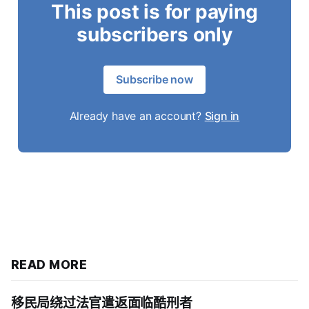
This post is for paying
subscribers only
Subscribe now
Already have an account?
Sign in
READ MORE
移民局绕过法官遣返面临酷刑者