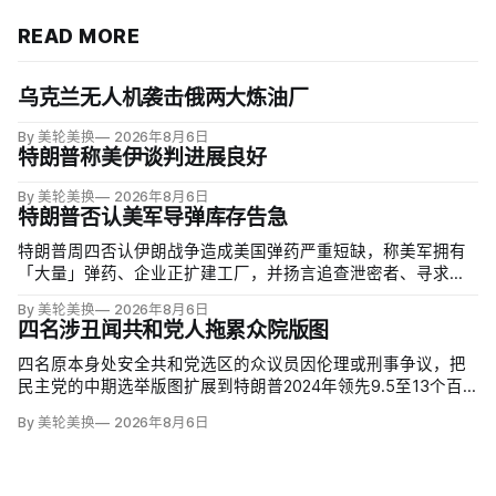
READ MORE
乌克兰无人机袭击俄两大炼油厂
By 美轮美换
2026年8月6日
特朗普称美伊谈判进展良好
By 美轮美换
2026年8月6日
特朗普否认美军导弹库存告急
特朗普周四否认伊朗战争造成美国弹药严重短缺，称美军拥有
「大量」弹药、企业正扩建工厂，并扬言追查泄密者、寻求长
期监禁。但CBS新闻援引知情人士称，美军在「史诗怒火行
By 美轮美换
2026年8月6日
动」中几乎耗尽全球陆军战术导弹系统（ATACMS）与精确打
四名涉丑闻共和党人拖累众院版图
击导弹库存，爱国者和末段高空区域防御系统（THAAD）拦
截…
四名原本身处安全共和党选区的众议员因伦理或刑事争议，把
民主党的中期选举版图扩展到特朗普2024年领先9.5至13个百
分点的地区。北卡州查克·爱德华兹（Chuck Edwards）被众院
By 美轮美换
2026年8月6日
道德委员会认定性骚扰女助理后退选，其选区已被列为胜负难
料；