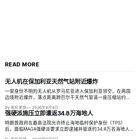
READ MORE
无人机在保加利亚天然气站附近爆炸
一架身份不明的无人机从罗马尼亚进入保加利亚领空，在两国
边境附近爆炸，落点距离跨巴尔干天然气管道一座压缩站约
1000米；无人伤亡，基础设施未受损。保加利亚总理鲁门·拉德
By 美轮美换
2026年8月8日
夫说，罗马尼亚边防警察听到无人机噪音，保方巡逻队听到巨
强硬派施压立即遣返34.8万海地人
响，但两国防空系统均未发现目标。
特朗普政府在最高法院允许终止海地临时保护身份（TPS）
后，面临MAGA强硬派要求立即逮捕并驱逐约34.8万名海地人
的压力。国土安全部把执法重点放在俄亥俄州斯普林菲尔德，