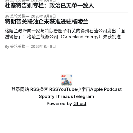
By 美轮美换
2026年8月8日
至少50名海地人被叫到移民办公室并佩戴脚踝监控器，但突袭
杜塞特告别专栏：政治已无单一敌人
尚未出现。
By 美轮美换
2026年8月8日
特朗普关联油企未获准进驻格陵兰
格陵兰政府向一家与特朗普圈子有关的得州石油公司发出「强
烈警告」：格陵兰能源公司（Greenland Energy）未获批准，
便把勘探设备运抵东海岸詹姆森地。该公司去年成立，声称当
By 美轮美换
2026年8月8日
地可能蕴藏价值1万亿美元原油，拟投资6000万美元钻两口
井；
登录
网站 RSS
播客 RSS
YouTube
小宇宙
Apple Podcast
Spotify
Threads
Telegram
Powered by
Ghost