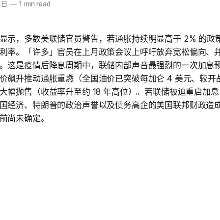
1日
—
1 min read
显示，多数美联储官员警告，若通胀持续明显高于 2% 的政
利率。「许多」官员在上月政策会议上呼吁放弃宽松偏向、
。这是疫情后降息周期中，联储内部声音最强烈的一次加息
价飙升推动通胀重燃（全国油价已突破每加仑 4 美元、较开战
大幅抛售（收益率升至约 18 年高位）。若联储被迫重启加
国经济、特朗普的政治声誉以及债务高企的美国联邦财政造
前尚未确定。