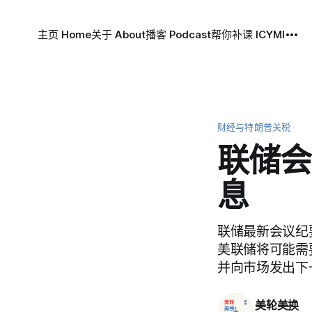
主页 Home
关于 About
播客 Podcast
帮你补课 ICYMI
财经与特朗普关税
联储会
息
联储最新会议纪
美联储将可能需
并向市场发出下
美轮美换