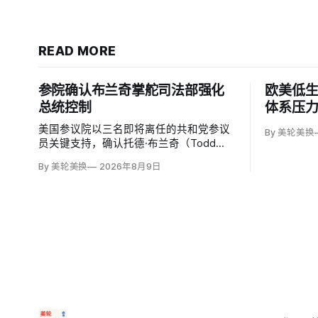
READ MORE
参院确认布兰奇掌舵司法部强化
欧美低
总统控制
体系压
美国参议院以三名即将离任的共和党参议
By 美轮美换
员关键支持，确认托德·布兰奇（Todd
Blanche）出任司法部长。支持者认为，
By 美轮美换
2026年8月9日
这位特朗普前私人刑事辩护律师因获总统
信任，反而最可能劝阻其冲动；