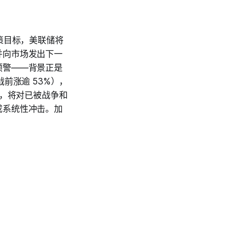
策目标，美联储将
并向市场发出下一
预警——背景正是
前涨逾 53%），
息，将对已被战争和
成系统性冲击。加