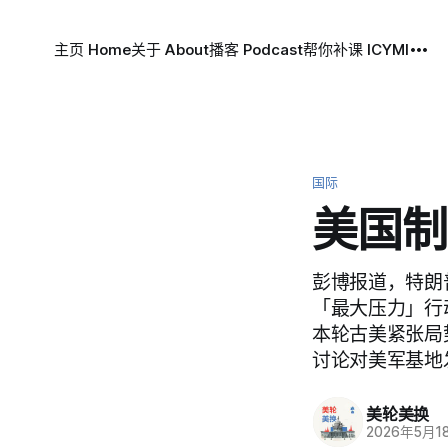
主页 Home
关于 About
播客 Podcast
帮你补课 ICYMI
国际
美国制
彭博报道，特朗
「最大压力」行
本轮古美紧张局势
讨论对美军基地
美轮美换
2026年5月1