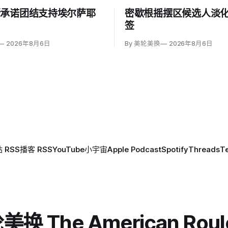
斯承诺团结支持埃尔萨耶
密歇根摇摆区候选人淡
签
2026年8月6日
By 美轮美换
2026年8月6日
 RSS
播客 RSS
YouTube
小宇宙
Apple Podcast
Spotify
Threads
T
换 The American Roul