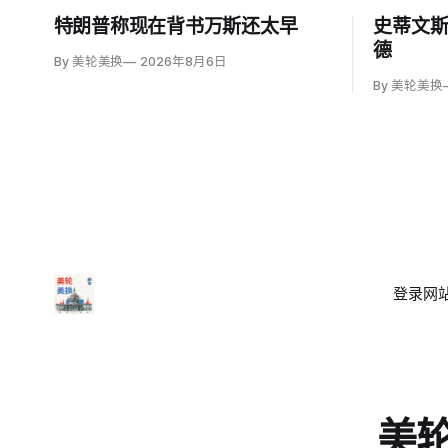
特朗普称现在背书万斯还太早
史蒂文
德
By 美轮美换
2026年8月6日
By 美轮美换
登录
网站
美轮美