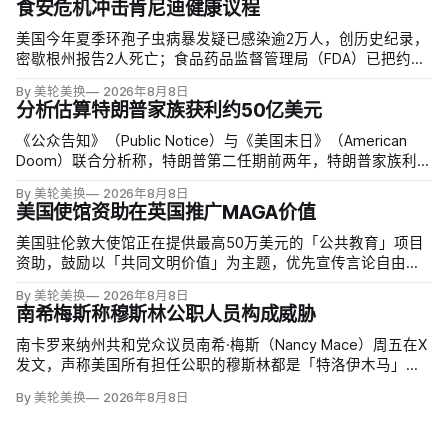
食安危机冲击肯尼迪健康议程
美国今年夏季环孢子虫病暴发疑已感染逾2万人，创历史纪录，
密歇根州报告2人死亡；食品药品监督管理局（FDA）已把约
6000例病例与泰勒农场从墨西哥中部进口的卷心莴苣联系起
By 美轮美换
2026年8月8日
来，但其余来源仍未查清。
分析估算特朗普家族获利约50亿美元
《公众告知》（Public Notice）与《美国末日》（American
Doom）联合分析称，特朗普第二任期前两年，特朗普家族利润
与资产增值保守估计约50亿美元，其中数字资产业务收入超过
By 美轮美换
2026年8月8日
22.5亿美元、外国授权业务2025年收入6100万美元；
美国使馆资助在英国推广MAGA价值
美国驻伦敦大使馆正在提供最高50万美元的「公共教育」项目
资助，鼓励以「共同文明价值」为主题，优先宣传言论自由、
有限政府、正当程序、陪审团审判、财产权和经同意征税等理
By 美轮美换
2026年8月8日
念。英国自由民主党议员丽莎·斯玛特（Lisa Smart）指责特朗
南希梅斯称穆斯林公职人员构成威胁
普政府用「MAGA资金」干预英国民主；
南卡罗来纳州共和党众议员南希·梅斯（Nancy Mace）周五在X
发文，声称美国所有担任公职的穆斯林都是「特洛伊木马」，
并对国家安全和共和国构成威胁，最后写道「我们拒绝沉
By 美轮美换
2026年8月8日
默」。截至浏览器核验时，这条帖子获得约440万次浏览、6.2
万次点赞、1万次转发和7800条回复。