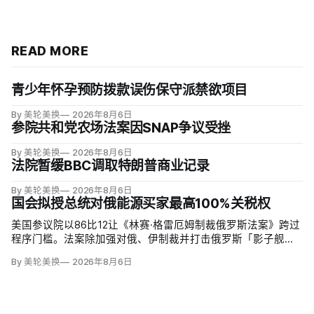
READ MORE
青少年怀孕预防拨款误伤保守派禁欲项目
By 美轮美换
2026年8月6日
参院共和党农场法案因SNAP争议受挫
By 美轮美换
2026年8月6日
法院暂缓BBC调取特朗普商业记录
By 美轮美换
2026年8月6日
国会拟授总统对俄能源买家最高100%关税权
美国参议院以86比12让《林赛·格雷厄姆制裁俄罗斯法案》跨过
程序门槛。法案除加强对俄、伊制裁并打击俄罗斯「影子舰
队」，还拟对俄罗斯进口征收500%关税，并授权美国贸易代表
By 美轮美换
2026年8月6日
把俄罗斯原油或天然气五大进口方的税率在0至100%之间调
整，涉及中国、印度和欧盟；