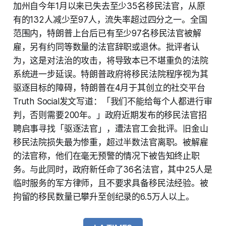
加州自今年1月以来已失去至少35名移民法官，从原
有的132人减少至97人，流失率超过四分之一。全国
范围内，特朗普上台后已有至少97名移民法官被解
雇，另有约同等数量的法官辞职或退休。批评者认
为，这是对法治的攻击，将导致本已不堪重负的法院
系统进一步延误。特朗普政府将移民法院程序视为其
驱逐目标的障碍，特朗普在4月于其创立的社交平台
Truth Social发文写道：「我们不能给每个人都进行审
判，否则需要200年。」政府近期发布的移民法官招
聘启事寻找「驱逐法官」，遭法官工会批评。旧金山
移民法院损失最为惨重，超过半数法官离职。被解雇
的法官称，他们在毫无预警的情况下被告知终止职
务。与此同时，政府新任命了36名法官，其中25人是
临时服务的军方律师，且不要求具备移民法经验。被
拘留的移民数量已攀升至创纪录的6.5万人以上。