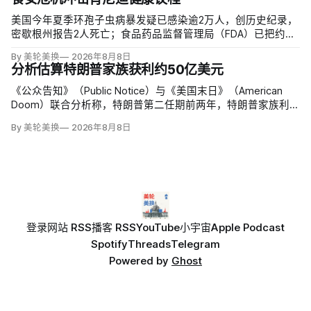
美国今年夏季环孢子虫病暴发疑已感染逾2万人，创历史纪录，
密歇根州报告2人死亡；食品药品监督管理局（FDA）已把约
6000例病例与泰勒农场从墨西哥中部进口的卷心莴苣联系起
By 美轮美换
2026年8月8日
来，但其余来源仍未查清。
分析估算特朗普家族获利约50亿美元
《公众告知》（Public Notice）与《美国末日》（American
Doom）联合分析称，特朗普第二任期前两年，特朗普家族利润
与资产增值保守估计约50亿美元，其中数字资产业务收入超过
By 美轮美换
2026年8月8日
22.5亿美元、外国授权业务2025年收入6100万美元；
登录
网站 RSS
播客 RSS
YouTube
小宇宙
Apple Podcast
Spotify
Threads
Telegram
Powered by
Ghost