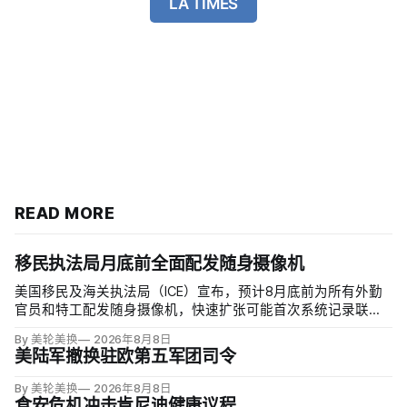
LA TIMES
READ MORE
移民执法局月底前全面配发随身摄像机
美国移民及海关执法局（ICE）宣布，预计8月底前为所有外勤
官员和特工配发随身摄像机，快速扩张可能首次系统记录联邦
移民执法现场；但公众能否看到录像，仍主要由该机构决定。
By 美轮美换
2026年8月8日
代理局长戴维·文图雷拉（David J. Venturella）称，涉及羁押中
美陆军撤换驻欧第五军团司令
重伤或死亡的录像若影响调查或隐私即…
By 美轮美换
2026年8月8日
食安危机冲击肯尼迪健康议程